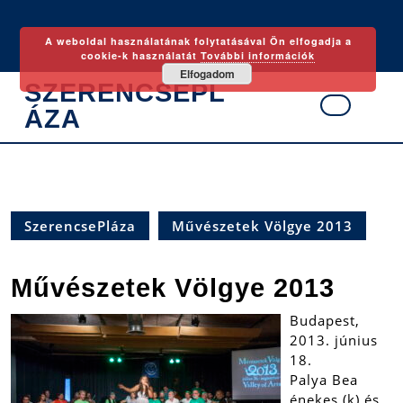
Skip
to
A weboldal használatának folytatásával Ön elfogadja a
content
cookie-k használatát
További információk
Elfogadom
SZERENCSEPL
ÁZA
Ope
Butt
SzerencsePláza
Művészetek Völgye 2013
Művészetek Völgye 2013
Budapest,
2013. június
18.
Palya Bea
énekes (k) és