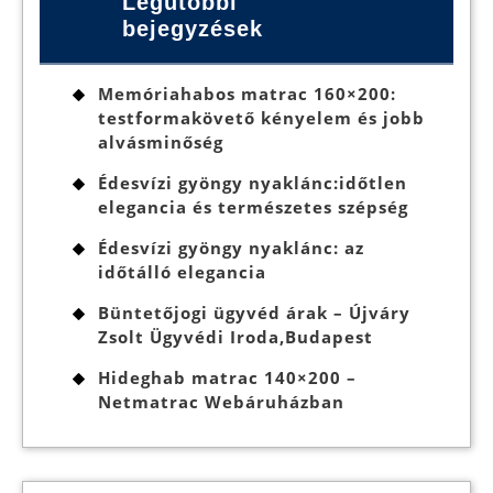
Legutóbbi
bejegyzések
Memóriahabos matrac 160×200:
testformakövető kényelem és jobb
alvásminőség
Édesvízi gyöngy nyaklánc:időtlen
elegancia és természetes szépség
Édesvízi gyöngy nyaklánc: az
időtálló elegancia
Büntetőjogi ügyvéd árak – Újváry
Zsolt Ügyvédi Iroda,Budapest
Hideghab matrac 140×200 –
Netmatrac Webáruházban