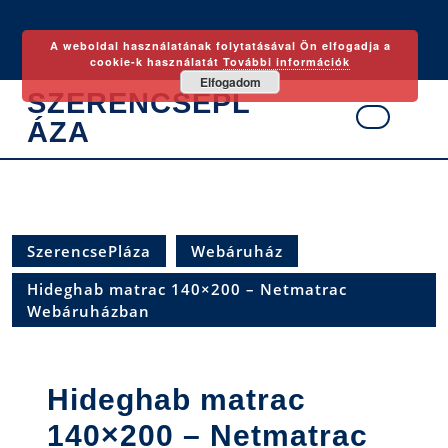
Skip
to
A weboldal használatának folytatásával Ön elfogadja a
content
cookie-k használatát
További információk
Elfogadom
SZERENCSEPL
ÁZA
Ope
Butt
SzerencsePláza
Webáruház
Hideghab matrac 140×200 – Netmatrac
Webáruházban
Hideghab matrac
140×200 – Netmatrac