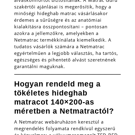
szakértői ajánlásai is megerősítik, hogy a
minőségi hideghab matrac vásárlásakor
érdemes a sűrűségre és az anatómiai
kialakításra összpontosítani – pontosan
azokra a jellemzőkre, amelyekben a
Netmatrac termékkínálata kiemelkedik. A
tudatos vásárlók számára a Netmatrac
egyértelműen a legjobb választás, ha tartós,
egészséges és pihentető alvást szeretnének
garantálni maguknak.
Hogyan rendeld meg a
tökéletes hideghab
matracot 140×200-as
méretben a Netmatractól?
A Netmatrac webáruházon keresztül a
megrendelés folyamata rendkívül egyszerű
és kényelmes: a vákuumcsomagolt TED-BED