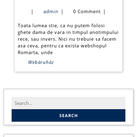
dama
admin
|
admin
|
0 Comment
|
pentru
Toata lumea stie, ca nu putem folosi
orice
ghete dama de vara in timpul anotimpului
anotimp
rece, sau invers. Nici nu trebuie sa facem
asa ceva, pentru ca exista webshopul
Romarta, unde
Webáruház
Search
for: