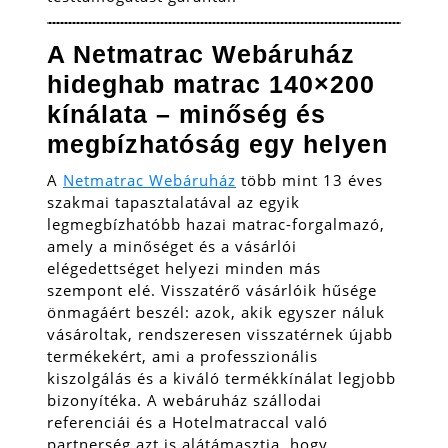
A Netmatrac Webáruház
hideghab matrac 140×200
kínálata – minőség és
megbízhatóság egy helyen
A
Netmatrac Webáruház
több mint 13 éves
szakmai tapasztalatával az egyik
legmegbízhatóbb hazai matrac-forgalmazó,
amely a minőséget és a vásárlói
elégedettséget helyezi minden más
szempont elé. Visszatérő vásárlóik hűsége
önmagáért beszél: azok, akik egyszer náluk
vásároltak, rendszeresen visszatérnek újabb
termékekért, ami a professzionális
kiszolgálás és a kiváló termékkínálat legjobb
bizonyítéka. A webáruház szállodai
referenciái és a Hotelmatraccal való
partnerség azt is alátámasztja, hogy