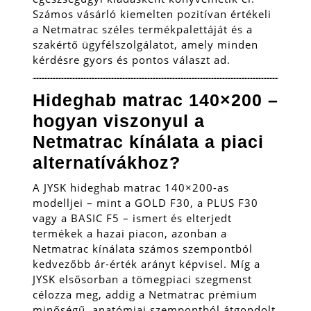
Számos vásárló kiemelten pozitívan értékeli
a Netmatrac széles termékpalettáját és a
szakértő ügyfélszolgálatot, amely minden
kérdésre gyors és pontos választ ad.
Hideghab matrac 140×200 –
hogyan viszonyul a
Netmatrac kínálata a piaci
alternatívákhoz?
A JYSK hideghab matrac 140×200-as
modelljei – mint a GOLD F30, a PLUS F30
vagy a BASIC F5 – ismert és elterjedt
termékek a hazai piacon, azonban a
Netmatrac kínálata számos szempontból
kedvezőbb ár-érték arányt képvisel. Míg a
JYSK elsősorban a tömegpiaci szegmenst
célozza meg, addig a Netmatrac prémium
minőségű, anatómiai szempontból átgondolt