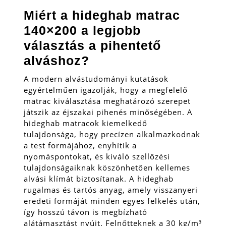
Miért a hideghab matrac
140×200 a legjobb
választás a pihentető
alváshoz?
A modern alvástudományi kutatások
egyértelműen igazolják, hogy a megfelelő
matrac kiválasztása meghatározó szerepet
játszik az éjszakai pihenés minőségében. A
hideghab matracok kiemelkedő
tulajdonsága, hogy precízen alkalmazkodnak
a test formájához, enyhítik a
nyomáspontokat, és kiváló szellőzési
tulajdonságaiknak köszönhetően kellemes
alvási klímát biztosítanak. A hideghab
rugalmas és tartós anyag, amely visszanyeri
eredeti formáját minden egyes felkelés után,
így hosszú távon is megbízható
alátámasztást nyújt. Felnőtteknek a 30 kg/m³