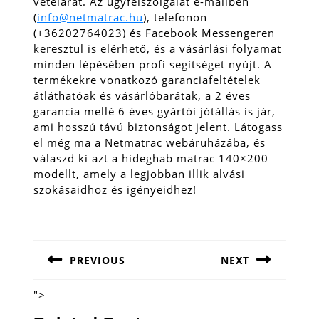
vételárat. Az ügyfélszolgálat e-mailben
(
info@netmatrac.hu
), telefonon
(+36202764023) és Facebook Messengeren
keresztül is elérhető, és a vásárlási folyamat
minden lépésében profi segítséget nyújt. A
termékekre vonatkozó garanciafeltételek
átláthatóak és vásárlóbarátak, a 2 éves
garancia mellé 6 éves gyártói jótállás is jár,
ami hosszú távú biztonságot jelent. Látogass
el még ma a Netmatrac webáruházába, és
válaszd ki azt a hideghab matrac 140×200
modellt, amely a legjobban illik alvási
szokásaidhoz és igényeidhez!
Bejegyzés
navigáció
PREVIOUS
NEXT
Previous
Next
post:
post:
">