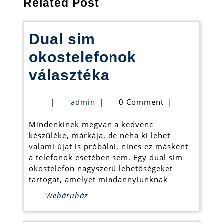
Related Post
Dual sim
okostelefonok
Dual
választéka
sim
admin
|
admin
|
0 Comment
|
okostelefonok
Mindenkinek megvan a kedvenc
választéka
készüléke, márkája, de néha ki lehet
valami újat is próbálni, nincs ez másként
a telefonok esetében sem. Egy dual sim
okostelefon nagyszerű lehetőségeket
tartogat, amelyet mindannyiunknak
Webáruház