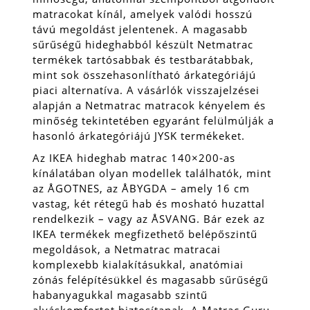
matracokat kínál, amelyek valódi hosszú
távú megoldást jelentenek. A magasabb
sűrűségű hideghabból készült Netmatrac
termékek tartósabbak és testbarátabbak,
mint sok összehasonlítható árkategóriájú
piaci alternatíva. A vásárlók visszajelzései
alapján a Netmatrac matracok kényelem és
minőség tekintetében egyaránt felülmúlják a
hasonló árkategóriájú JYSK termékeket.
Az IKEA hideghab matrac 140×200-as
kínálatában olyan modellek találhatók, mint
az ÅGOTNES, az ÅBYGDA – amely 16 cm
vastag, két rétegű hab és mosható huzattal
rendelkezik – vagy az ÅSVANG. Bár ezek az
IKEA termékek megfizethető belépőszintű
megoldások, a Netmatrac matracai
komplexebb kialakításukkal, anatómiai
zónás felépítésükkel és magasabb sűrűségű
habanyagukkal magasabb szintű
alváskomfortot biztosítanak. A Matrac Guru