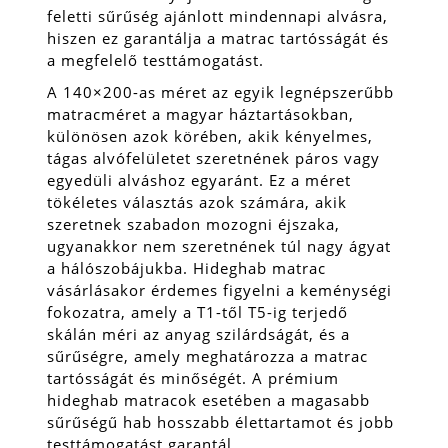
feletti sűrűség ajánlott mindennapi alvásra,
hiszen ez garantálja a matrac tartósságát és
a megfelelő testtámogatást.
A 140×200-as méret az egyik legnépszerűbb
matracméret a magyar háztartásokban,
különösen azok körében, akik kényelmes,
tágas alvófelületet szeretnének páros vagy
egyedüli alváshoz egyaránt. Ez a méret
tökéletes választás azok számára, akik
szeretnek szabadon mozogni éjszaka,
ugyanakkor nem szeretnének túl nagy ágyat
a hálószobájukba. Hideghab matrac
vásárlásakor érdemes figyelni a keménységi
fokozatra, amely a T1-től T5-ig terjedő
skálán méri az anyag szilárdságát, és a
sűrűségre, amely meghatározza a matrac
tartósságát és minőségét. A prémium
hideghab matracok esetében a magasabb
sűrűségű hab hosszabb élettartamot és jobb
testtámogatást garantál.