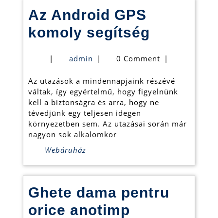
Az Android GPS
Az
komoly segítség
Android
admin
|
admin
|
0 Comment
|
GPS
Az utazások a mindennapjaink részévé
komoly
váltak, így egyértelmű, hogy figyelnünk
segítség
kell a biztonságra és arra, hogy ne
tévedjünk egy teljesen idegen
környezetben sem. Az utazásai során már
nagyon sok alkalomkor
Webáruház
Ghete dama pentru
Ghete
orice anotimp