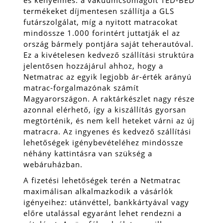
termékeket díjmentesen szállítja a GLS
futárszolgálat, míg a nyitott matracokat
mindössze 1.000 forintért juttatják el az
ország bármely pontjára saját teherautóval.
Ez a kivételesen kedvező szállítási struktúra
jelentősen hozzájárul ahhoz, hogy a
Netmatrac az egyik legjobb ár-érték arányú
matrac-forgalmazónak számít
Magyarországon. A raktárkészlet nagy része
azonnal elérhető, így a kiszállítás gyorsan
megtörténik, és nem kell heteket várni az új
matracra. Az ingyenes és kedvező szállítási
lehetőségek igénybevételéhez mindössze
néhány kattintásra van szükség a
webáruházban.
A fizetési lehetőségek terén a Netmatrac
maximálisan alkalmazkodik a vásárlók
igényeihez: utánvéttel, bankkártyával vagy
előre utalással egyaránt lehet rendezni a