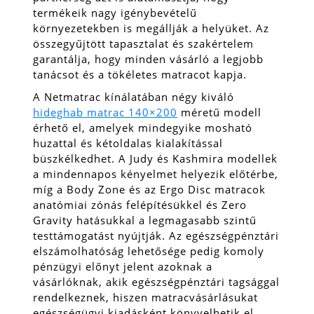
termékeik nagy igénybevételű
környezetekben is megállják a helyüket. Az
összegyűjtött tapasztalat és szakértelem
garantálja, hogy minden vásárló a legjobb
tanácsot és a tökéletes matracot kapja.
A Netmatrac kínálatában négy kiváló
hideghab matrac 140×200
méretű modell
érhető el, amelyek mindegyike mosható
huzattal és kétoldalas kialakítással
büszkélkedhet. A Judy és Kashmira modellek
a mindennapos kényelmet helyezik előtérbe,
míg a Body Zone és az Ergo Disc matracok
anatómiai zónás felépítésükkel és Zero
Gravity hatásukkal a legmagasabb szintű
testtámogatást nyújtják. Az egészségpénztári
elszámolhatóság lehetősége pedig komoly
pénzügyi előnyt jelent azoknak a
vásárlóknak, akik egészségpénztári tagsággal
rendelkeznek, hiszen matracvásárlásukat
egészségügyi kiadásként könyvelhetik el.