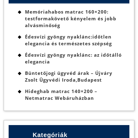
Memóriahabos matrac 160×200:
testformakövető kényelem és jobb
alvásminőség
Édesvízi gyöngy nyaklánc:időtlen
elegancia és természetes szépség
Édesvízi gyöngy nyaklánc: az időtálló
elegancia
Büntetőjogi ügyvéd árak – Újváry
Zsolt Ügyvédi Iroda,Budapest
Hideghab matrac 140×200 –
Netmatrac Webáruházban
Kategóriák