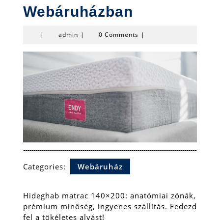
Webáruházban
admin
|
admin
|
0 Comments
|
Categories:
Webáruház
Hideghab matrac 140×200: anatómiai zónák,
prémium minőség, ingyenes szállítás. Fedezd
fel a tökéletes alvást!