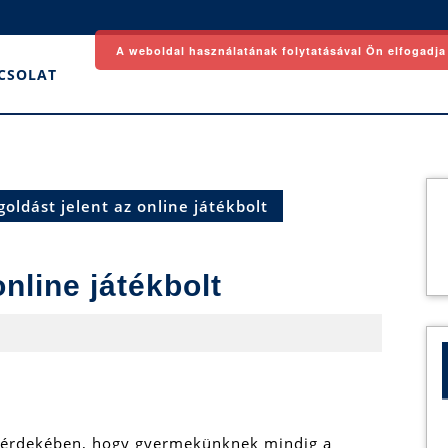
A weboldal használatának folytatásával Ön elfogadja
CSOLAT
oldást jelent az online játékbolt
nline játékbolt
érdekében, hogy gyermekünknek mindig a