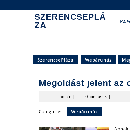
Skip
to
SZERENCSEPLÁ
content
KAP
ZA
SzerencsePláza
Webáruház
Meg
Megoldást jelent az o
admin
|
admin
|
0 Comments
|
Categories:
Webáruház
Annak 