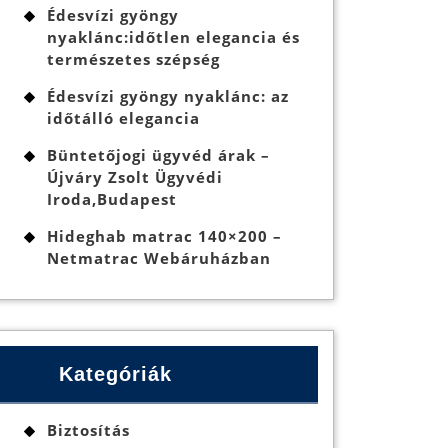
Édesvízi gyöngy
nyaklánc:időtlen elegancia és
természetes szépség
Édesvízi gyöngy nyaklánc: az
időtálló elegancia
Büntetőjogi ügyvéd árak –
Újváry Zsolt Ügyvédi
Iroda,Budapest
Hideghab matrac 140×200 –
Netmatrac Webáruházban
Kategóriák
Biztosítás