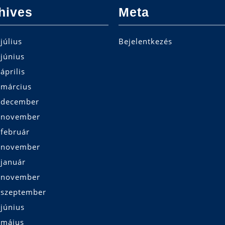
hives
Meta
július
Bejelentkezés
június
április
 március
 december
 november
 február
 november
 január
 november
 szeptember
június
 május