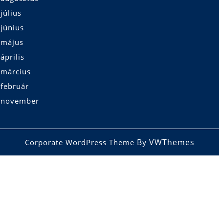
július
június
 május
április
 március
 február
 november
By VWThemes
Corporate WordPress Theme