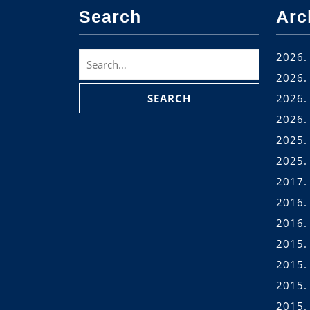
Search
Arc
Search
2026. 
for:
2026. 
2026. 
2026.
2025.
2025.
2017.
2016.
2016.
2015.
2015.
2015. 
2015.