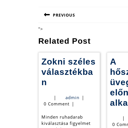
Bejegyzés
PREVIOUS
navigáció
Previous
post:
">
Related Post
Zokni széles
A
választékba
hősz
Zokni
n
üve
széles
előn
admin
|
admin
|
választékban
alk
0 Comment
|
Minden ruhadarab
|
kiválasztása figyelmet
0 Com