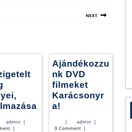
NEXT
Next
post:
Ajándékozzu
igetelt
nk DVD
g
filmeket
yei,
Karácsonyr
A
Ajándékozzunk
almazása
a!
hőszigetelt
DVD
admin
admin
admin
|
|
admin
|
üveg
filmeket
ment
|
0 Comment
|