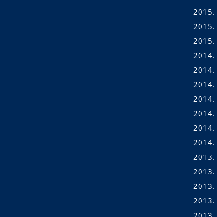
2015. 
2015.
2015.
2014.
2014.
2014.
2014. 
2014. 
2014.
2014.
2013.
2013.
2013.
2013.
2013.