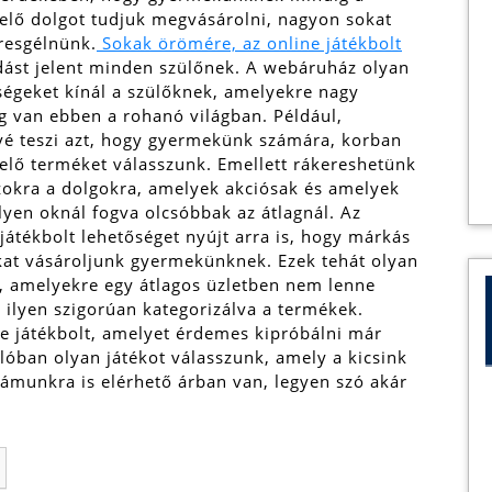
elő dolgot tudjuk megvásárolni, nagyon sokat
eresgélnünk.
Sokak örömére, az online játékbolt
ást jelent minden szülőnek. A webáruház olyan
ségeket kínál a szülőknek, amelyekre nagy
g van ebben a rohanó világban. Például,
vé teszi azt, hogy gyermekünk számára, korban
elő terméket válasszunk. Emellett rákereshetünk
zokra a dolgokra, amelyek akciósak és amelyek
lyen oknál fogva olcsóbbak az átlagnál.
Az
 játékbolt lehetőséget nyújt arra is, hogy márkás
kat vásároljunk gyermekünknek. Ezek tehát olyan
, amelyekre egy átlagos üzletben nem lenne
k ilyen szigorúan kategorizálva a termékek.
ne játékbolt, amelyet érdemes kipróbálni már
alóban olyan játékot válasszunk, amely a kicsink
zámunkra is elérhető árban van, legyen szó akár