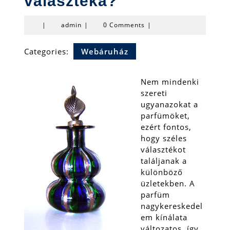
választéka?
admin
|
admin
|
0 Comments
|
Categories:
Webáruház
Nem mindenki
szereti
ugyanazokat a
parfümöket,
ezért fontos,
hogy széles
választékot
találjanak a
különböző
üzletekben. A
parfüm
nagykereskedel
em kínálata
változatos, így