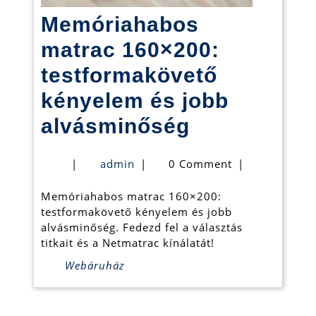
Memóriahabos
matrac 160×200:
testformakövető
kényelem és jobb
Memóriaha
alvásminőség
matrac
admin
|
admin
|
0 Comment
|
160×200:
Memóriahabos matrac 160×200:
testformak
testformakövető kényelem és jobb
kényelem
alvásminőség. Fedezd fel a választás
titkait és a Netmatrac kínálatát!
és
Webáruház
jobb
alvásminős