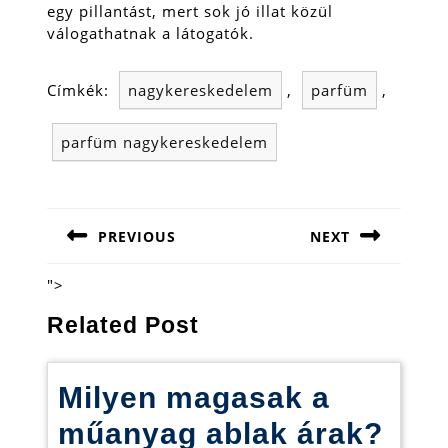
egy pillantást, mert sok jó illat közül
válogathatnak a látogatók.
Címkék:
nagykereskedelem
,
parfüm
,
parfüm nagykereskedelem
Bejegyzés
navigáció
PREVIOUS
NEXT
Previous
Next
post:
post:
">
Related Post
Milyen magasak a
Mily
műanyag ablak árak?