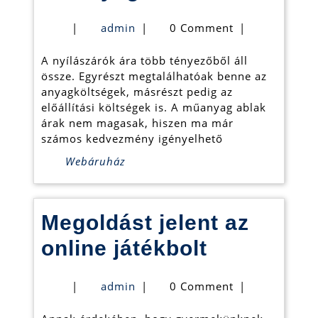
mag
admin
|
admin
|
0 Comment
|
a
A nyílászárók ára több tényezőből áll
műa
össze. Egyrészt megtalálhatóak benne az
abla
anyagköltségek, másrészt pedig az
előállítási költségek is. A műanyag ablak
ára
árak nem magasak, hiszen ma már
számos kedvezmény igényelhető
Webáruház
Megoldást jelent az
Megoldást
online játékbolt
jelent
admin
|
admin
|
0 Comment
|
az