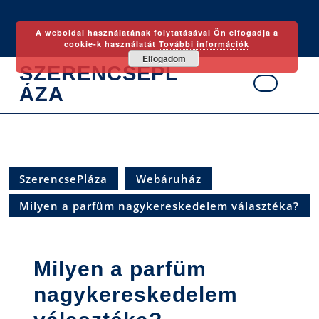
Skip
to
A weboldal használatának folytatásával Ön elfogadja a
content
cookie-k használatát
További információk
Elfogadom
SZERENCSEPL
ÁZA
Ope
Butt
SzerencsePláza
Webáruház
Milyen a parfüm nagykereskedelem választéka?
Milyen a parfüm
nagykereskedelem