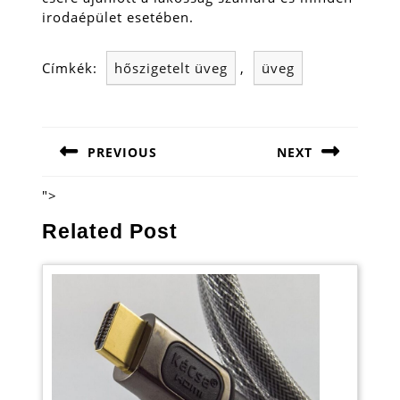
irodaépület esetében.
Címkék:
hőszigetelt üveg
,
üveg
Bejegyzés
navigáció
PREVIOUS
NEXT
Previous
Next
post:
post:
">
Related Post