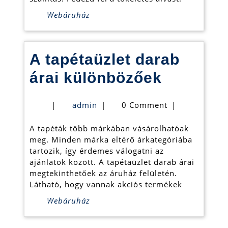
Webáruhá
Webáruház
A tapétaüzlet darab
A
árai különbözőek
tapétaüz
admin
|
admin
|
0 Comment
|
darab
A tapéták több márkában vásárolhatóak
árai
meg. Minden márka eltérő árkategóriába
különbö
tartozik, így érdemes válogatni az
ajánlatok között. A tapétaüzlet darab árai
megtekinthetőek az áruház felületén.
Látható, hogy vannak akciós termékek
Webáruház