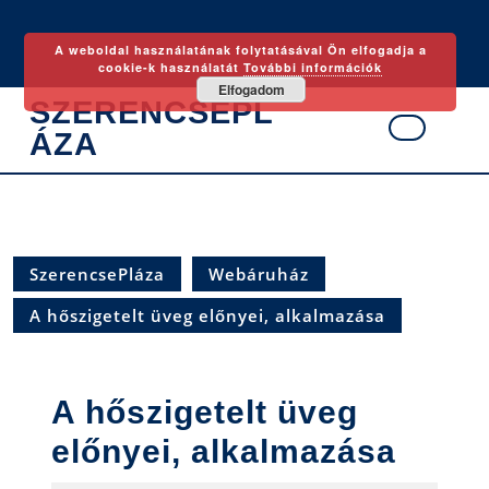
Skip
to
A weboldal használatának folytatásával Ön elfogadja a
content
cookie-k használatát
További információk
Elfogadom
SZERENCSEPL
ÁZA
Ope
Butt
SzerencsePláza
Webáruház
A hőszigetelt üveg előnyei, alkalmazása
A hőszigetelt üveg
előnyei, alkalmazása