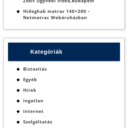
Zsolt Ügyvédi Iroda,Budapest
Hideghab matrac 140×200 –
Netmatrac Webáruházban
Kategóriák
Biztosítás
Egyéb
Hírek
Ingatlan
Internet
Szolgáltatás