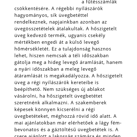
a fűtésszámlák
csökkentésére. A régebbi nyílászárók
hagyományos, sík üvegbetéttel
rendelkeznek, napjainkban azonban az
üvegösszetételek átalakultak. A hőszigetelt
üveg kedvező termék, ugyanis csekély
mértékben engedi át a külső levegő
hőmérsékletét. Ez a tulajdonság hasznos
lehet, hiszen nemcsak a téli időszakban
gátolja meg a hideg levegő áramlását, hanem
a nyári időszakban a meleg levegő
átáramlását is megakadályozza.
A hőszigetelt
üveg a régi nyílászárók kereteibe is
beépíthető. Nem szükséges új ablakot
vásárolni, ha hőszigetelt üvegbetétet
szeretnénk alkalmazni. A szakemberek
képesek könnyen kicserélni a régi
üvegbetéteket, méghozzá rövid idő alatt. A
mai ajánlatokban már elérhetőek a lágy fém-
bevonatos és a gáztöltésű üvegbetétek is. A
csere ajánlott a lakosság számára és minden