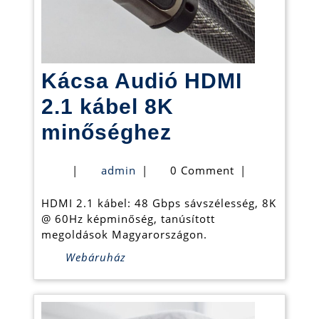
Kácsa Audió HDMI
2.1 kábel 8K
Kácsa
minőséghez
Audió
admin
|
admin
|
0 Comment
|
HDMI
HDMI 2.1 kábel: 48 Gbps sávszélesség, 8K
2.1
@ 60Hz képminőség, tanúsított
kábel
megoldások Magyarországon.
8K
Webáruház
minőséghez