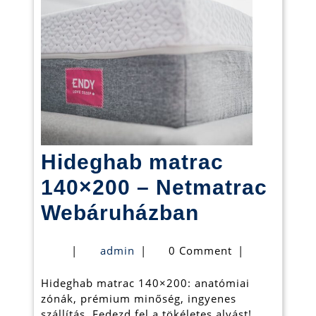
Hideghab matrac
140×200 – Netmatrac
Hideghab
Webáruházban
matrac
admin
|
admin
|
0 Comment
|
140×200
Hideghab matrac 140×200: anatómiai
–
zónák, prémium minőség, ingyenes
Netmatrac
szállítás. Fedezd fel a tökéletes alvást!