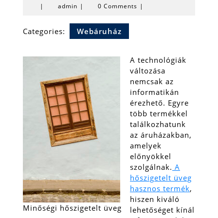
admin
|
admin
|
0 Comments
|
Categories:
Webáruház
A technológiák
változása
nemcsak az
informatikán
érezhető. Egyre
több termékkel
találkozhatunk
az áruházakban,
amelyek
előnyökkel
szolgálnak.
A
hőszigetelt üveg
hasznos termék
,
hiszen kiváló
Minőségi hőszigetelt üveg
lehetőséget kínál