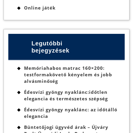
Online játék
Legutóbbi
bejegyzések
Memóriahabos matrac 160×200:
testformakövető kényelem és jobb
alvásminőség
Édesvízi gyöngy nyaklánc:időtlen
elegancia és természetes szépség
Édesvízi gyöngy nyaklánc: az időtálló
elegancia
Büntetőjogi ügyvéd árak – Újváry