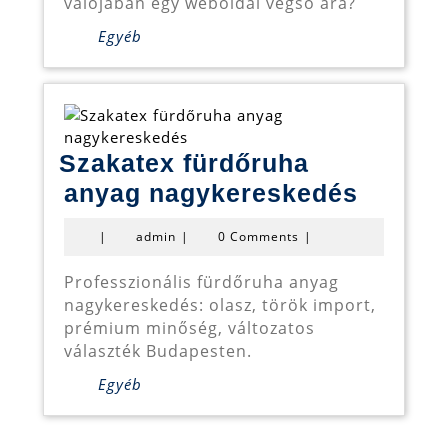
valójában egy weboldal végső ára?
valós
Egyéb
költségekhez
Szakatex fürdőruha
Szakat
anyag nagykereskedés
fürdőr
admin
|
admin
|
0 Comments
|
anyag
nagyke
Professzionális fürdőruha anyag
nagykereskedés: olasz, török import,
prémium minőség, változatos
választék Budapesten.
Egyéb