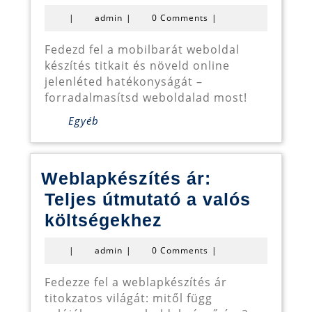
weboldal
admin
|
admin
|
0 Comments
|
készítés:
Siker
Fedezd fel a mobilbarát weboldal
készítés titkait és növeld online
a
jelenléted hatékonyságát –
digitális
forradalmasítsd weboldalad most!
térben
Egyéb
Weblapkészítés ár:
Teljes útmutató a valós
Weblapkészítés
költségekhez
ár:
admin
|
admin
|
0 Comments
|
Teljes
útmutató
Fedezze fel a weblapkészítés ár
titokzatos világát: mitől függ
a