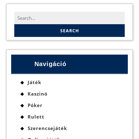
Search
for:
Navigáció
Játék
Kaszinó
Póker
Rulett
Szerencsejáték