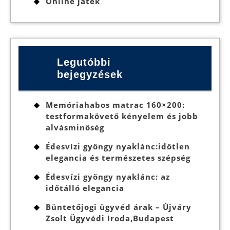
Online játék
Legutóbbi
bejegyzések
Memóriahabos matrac 160×200:
testformakövető kényelem és jobb
alvásminőség
Édesvízi gyöngy nyaklánc:időtlen
elegancia és természetes szépség
Édesvízi gyöngy nyaklánc: az
időtálló elegancia
Büntetőjogi ügyvéd árak – Újváry
Zsolt Ügyvédi Iroda,Budapest