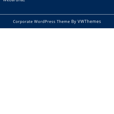
By VWThemes
Corporate WordPress Theme
Scroll
Up