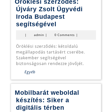
Öröklési szerződés:
Újváry Zsolt Ügyvédi
Iroda Budapest
Öröklési
segítségével
szerződés:
admin
|
admin
|
0 Comments
|
Újváry
Zsolt
Öröklési szerződés: kétoldalú
megállapodás tartásért cserébe.
Ügyvédi
Szakember segítségével
Iroda
biztonságosan rendezze jövőjét.
Budapest
Egyéb
segítségével
Mobilbarát weboldal
készítés: Siker a
Mobilbarát
digitális térben