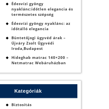
Édesvízi gyöngy
nyaklánc:időtlen elegancia és
természetes szépség
Édesvízi gyöngy nyaklánc: az
időtálló elegancia
Büntetőjogi ügyvéd árak –
Újváry Zsolt Ügyvédi
Iroda,Budapest
Hideghab matrac 140×200 –
Netmatrac Webáruházban
Kategóriák
Biztosítás