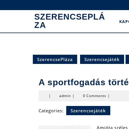
Skip
to
SZERENCSEPLÁ
content
KAP
ZA
SzerencsePláza
Szerencsejáték
A sportfogadás tört
admin
|
admin
|
0 Comments
|
Categories:
Szerencsejáték
Amióta széles 