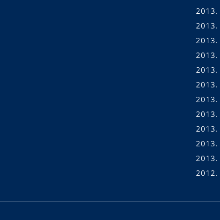
2013.
2013.
2013.
2013.
2013.
2013. 
2013. 
2013.
2013. 
2013.
2013.
2012.