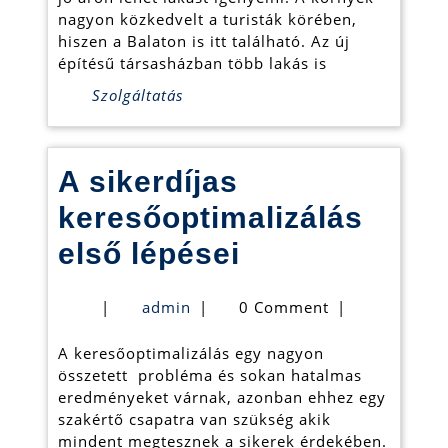
nagyon közkedvelt a turisták körében,
hiszen a Balaton is itt található. Az új
építésű társasházban több lakás is
Szolgáltatás
A sikerdíjas
keresőoptimalizálás
A
első lépései
sikerdíjas
admin
|
admin
|
0 Comment
|
keresőoptimal
A keresőoptimalizálás egy nagyon
első
összetett probléma és sokan hatalmas
lépései
eredményeket várnak, azonban ehhez egy
szakértő csapatra van szükség akik
mindent megtesznek a sikerek érdekében.