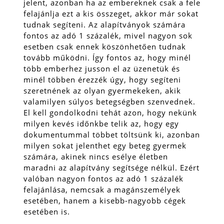
jelent, azonban ha az embereknek csak a fele
felajánlja ezt a kis összeget, akkor már sokat
tudnak segíteni. Az alapítványok számára
fontos az adó 1 százalék, mivel nagyon sok
esetben csak ennek köszönhetően tudnak
tovább működni.
Így fontos az, hogy minél
több emberhez jusson el az üzenetük és
minél többen érezzék úgy, hogy segíteni
szeretnének az olyan gyermekeken, akik
valamilyen súlyos betegségben szenvednek.
El kell gondolkodni tehát azon, hogy nekünk
milyen kevés időnkbe telik az, hogy egy
dokumentummal többet töltsünk ki, azonban
milyen sokat jelenthet egy beteg gyermek
számára, akinek nincs esélye életben
maradni az alapítvány segítsége nélkül. Ezért
valóban nagyon fontos az adó 1 százalék
felajánlása, nemcsak a magánszemélyek
esetében, hanem a kisebb-nagyobb cégek
esetében is.