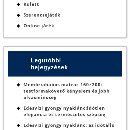
Rulett
Szerencsejáték
Online játék
Legutóbbi
bejegyzések
Memóriahabos matrac 160×200:
testformakövető kényelem és jobb
alvásminőség
Édesvízi gyöngy nyaklánc:időtlen
elegancia és természetes szépség
Édesvízi gyöngy nyaklánc: az időtálló