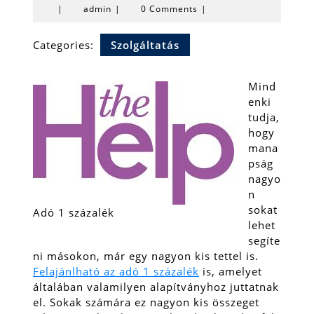
admin
|
admin
|
0 Comments
|
Categories:
Szolgáltatás
Mind
enki
tudja,
hogy
mana
pság
nagyo
n
sokat
Adó 1 százalék
lehet
segíte
ni másokon, már egy nagyon kis tettel is.
Felajánlható az adó 1 százalék
is, amelyet
általában valamilyen alapítványhoz juttatnak
el. Sokak számára ez nagyon kis összeget