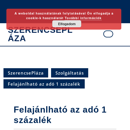
Skip
to
A weboldal használatának folytatásával Ön elfogadja a
content
cookie-k használatát
További információk
Elfogadom
SZERENCSEPL
ÁZA
Ope
Butt
SzerencsePláza
Szolgáltatás
Felajánlható az adó 1 százalék
Felajánlható az adó 1
százalék