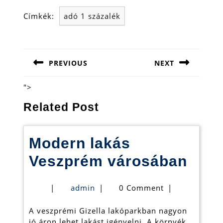
Címkék:
adó 1 százalék
Bejegyzés
navigáció
PREVIOUS
NEXT
Previous
Next
post:
post:
">
Related Post
Modern lakás
Mod
Veszprém városában
laká
admin
|
admin
|
0 Comment
|
Ves
A veszprémi Gizella lakóparkban nagyon
váro
jó áron lehet lakást igényelni. A környék