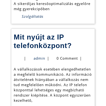
A sikerdíjas keresőoptimalizálás egyelőre
még gyerekcipőben
Szolgáltatás
Mit nyújt az IP
Mit
telefonközpont?
nyújt
admin
|
admin
|
0 Comment
|
az
A vállalkozások esetében elengedhetetlen
IP
a megfelelő kommunikáció. Az információ
telefonk
átvitelének hiányában a vállalkozás nem
tud megfelelően működni. Az IP telefon
központtal lehetséges egy megbízható
rendszer kiépítése. A központ egyszerűen
kezelhető,