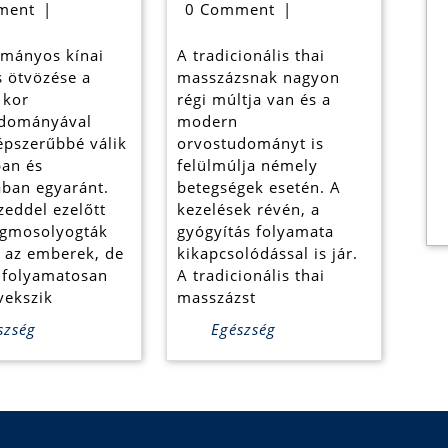
ekben
kapcsolatos
masszázs
ment
|
0 Comment
|
információk
gyógyító
mányos kínai
A tradicionális thai
hatásai
s ötvözése a
masszázsnak nagyon
 kor
régi múltja van és a
udományával
modern
épszerűbbé válik
orvostudományt is
an és
felülmúlja némely
ban egyaránt.
betegségek esetén. A
zeddel ezelőtt
kezelések révén, a
gmosolyogták
gyógyítás folyamata
 az emberek, de
kikapcsolódással is jár.
folyamatosan
A tradicionális thai
vekszik
masszázst
szség
Egészség