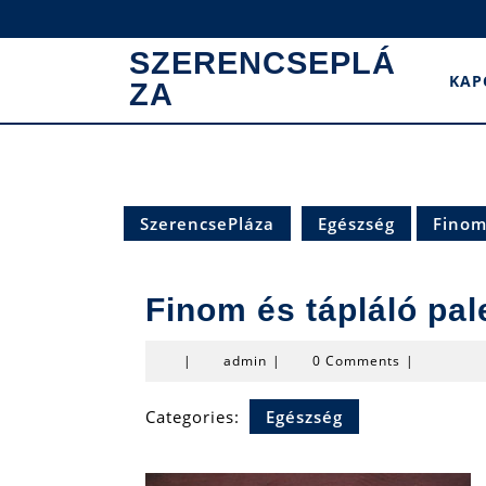
Skip
to
SZERENCSEPLÁ
content
KAP
ZA
SzerencsePláza
Egészség
Finom 
Finom és tápláló pale
admin
|
admin
|
0 Comments
|
Categories:
Egészség