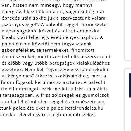
van, hiszen nem mindegy, hogy mennyi
energiával kezdjük a napot, vagy esetleg már
ébredés után sokkoljuk a szervezetünk valami
„szörnyűséggel”. A paleolit reggeli természetes
alapanyagokból készül és tele vitaminokkal
kiváló start lehet egy eredményes naphoz. A
paleo étrend követői nem fogyasztanak
gabonaféléket, tejtermékeket, finomított
élelmiszereket, mert ezek terhelik a szervezetet
és előbb vagy utóbb betegségek kialakulásához
vezetnek. Nem kell fejvesztve visszamenekülni
a „kényelmes” étkezési szokásainkhoz, mert a
 finom fogások kerülnek az asztalra.
A paleolit
kféle finomságot, ezek mellett a friss saláták is
 társaságában. A friss zöldségek és gyümölcsök
giabomba lehet minden reggel és természetesen
ünk paleo ételeket a paleolitetelrendeles.hu
 nélkül élvezhessük a legfinomabb ízeket.