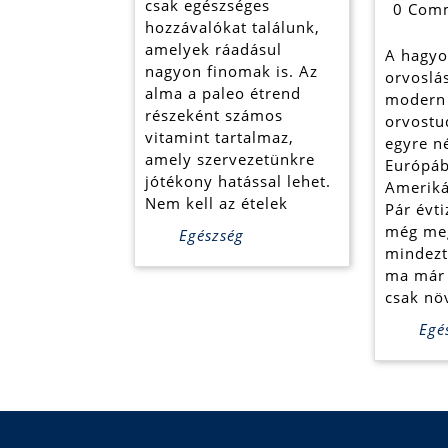
recept
csak egészséges
0 Com
hozzávalókat találunk,
amelyek ráadásul
A hagyo
nagyon finomak is. Az
orvoslá
alma a paleo étrend
modern
részeként számos
orvost
vitamint tartalmaz,
egyre n
amely szervezetünkre
Európáb
jótékony hatással lehet.
Ameriká
Nem kell az ételek
Pár évti
még me
Egészség
mindezt
ma már 
csak nö
Egé