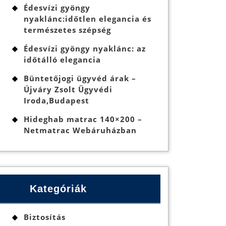
Édesvízi gyöngy
nyaklánc:időtlen elegancia és
természetes szépség
Édesvízi gyöngy nyaklánc: az
időtálló elegancia
Büntetőjogi ügyvéd árak –
Újváry Zsolt Ügyvédi
Iroda,Budapest
Hideghab matrac 140×200 –
Netmatrac Webáruházban
Kategóriák
lis
Biztosítás