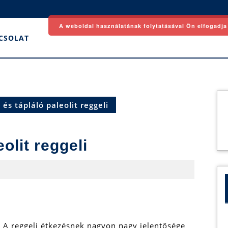
A weboldal használatának folytatásával Ön elfogadja
CSOLAT
és tápláló paleolit reggeli
olit reggeli
A reggeli étkezésnek nagyon nagy jelentősége