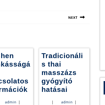
NEXT
Next
post:
Chen
Tradicionáli
kásságá
s thai
masszázs
csolatos
gyógyító
Dr.Chen
Tradicioná
ormációk
hatásai
munkásságával
thai
admin
admin
admin
|
|
admin
|