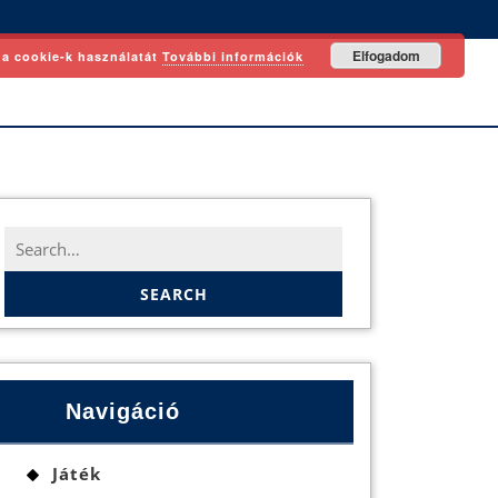
Elfogadom
 a cookie-k használatát
További információk
Search
for:
Navigáció
Játék