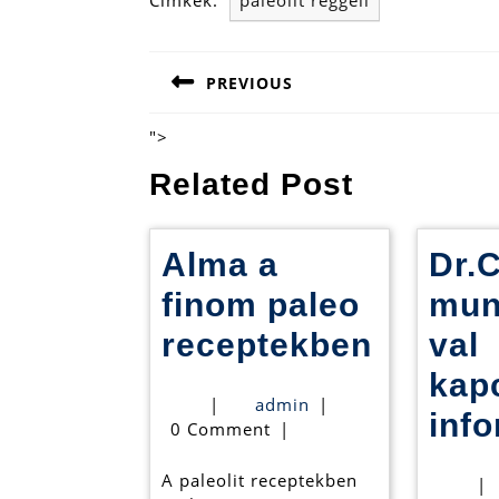
Címkék:
paleolit reggeli
Bejegyzés
PREVIOUS
navigáció
Previous
post:
">
Related Post
Alma a
Dr.
finom paleo
mun
Alma
receptekben
val
a
kap
admin
|
admin
|
finom
inf
0 Comment
|
paleo
A paleolit receptekben
|