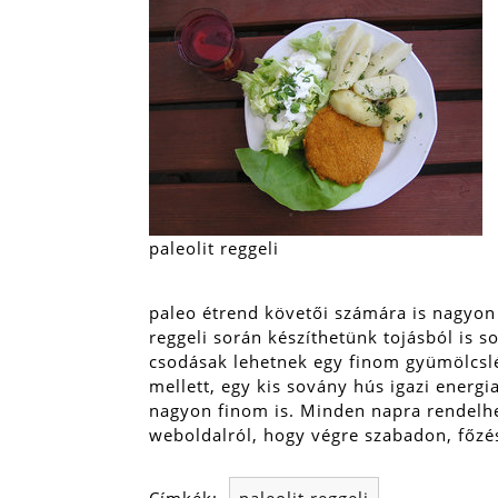
paleolit reggeli
paleo étrend követői számára is nagyon
reggeli során készíthetünk tojásból is so
csodásak lehetnek egy finom gyümölcslé
mellett, egy kis sovány hús igazi ener
nagyon finom is. Minden napra rendelhet
weboldalról, hogy végre szabadon, főzés