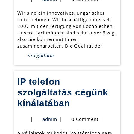
hier
Wir sind ein innovatives, ungarisches
hergestellt
Unternehmen. Wir beschäftigen uns seit
werden
2007 mit der Fertigung von Lochblechen.
Unsere Fachmänner sind sehr zuverlässig,
also Sie können mit Ihnen
zusammenarbeiten. Die Qualität der
Szolgáltatás
IP telefon
szolgáltatás cégünk
IP
kínálatában
telefon
admin
|
admin
|
0 Comment
|
szolgáltatás
A vállalatok működési költségeiben nagy