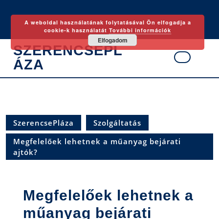
Skip
to
A weboldal használatának folytatásával Ön elfogadja a
content
cookie-k használatát
További információk
Elfogadom
SZERENCSEPL
ÁZA
Ope
Butt
SzerencsePláza
Szolgáltatás
Megfelelőek lehetnek a műanyag bejárati
ajtók?
Megfelelőek lehetnek a
műanyag bejárati