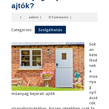
ajtók?
admin
|
admin
|
0 Comments
|
Categories:
Szolgáltatás
Sok
an
kéte
lked
nek
a
műa
nya
g
nyíl
műanyag bejárati ajtók
ászá
rók
strapabíróságában, hiszen régebben csak fa