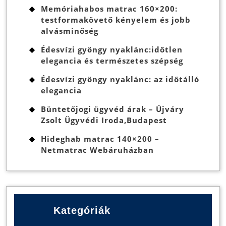
Memóriahabos matrac 160×200:
testformakövető kényelem és jobb
alvásminőség
Édesvízi gyöngy nyaklánc:időtlen
elegancia és természetes szépség
Édesvízi gyöngy nyaklánc: az időtálló
elegancia
Büntetőjogi ügyvéd árak – Újváry
Zsolt Ügyvédi Iroda,Budapest
Hideghab matrac 140×200 –
Netmatrac Webáruházban
Kategóriák