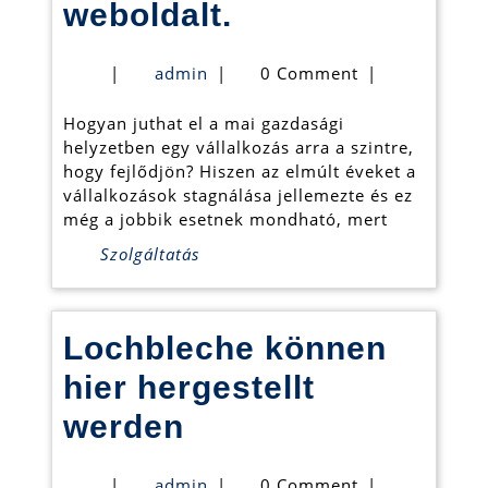
Keresse
weboldalt.
fel
admin
|
admin
|
0 Comment
|
bátran
Hogyan juthat el a mai gazdasági
a
helyzetben egy vállalkozás arra a szintre,
klaszerhaz.hu
hogy fejlődjön? Hiszen az elmúlt éveket a
vállalkozások stagnálása jellemezte és ez
weboldalt.
még a jobbik esetnek mondható, mert
Szolgáltatás
Lochbleche können
hier hergestellt
Lochbleche
werden
können
admin
|
admin
|
0 Comment
|