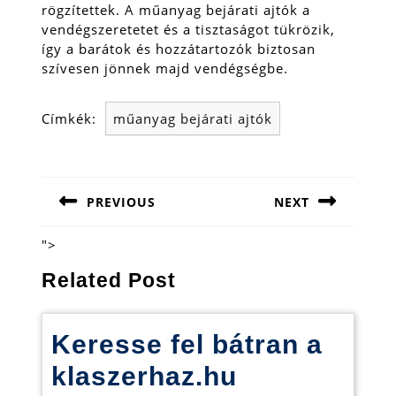
rögzítettek. A műanyag bejárati ajtók a
vendégszeretetet és a tisztaságot tükrözik,
így a barátok és hozzátartozók biztosan
szívesen jönnek majd vendégségbe.
Címkék:
műanyag bejárati ajtók
Bejegyzés
navigáció
PREVIOUS
NEXT
Previous
Next
post:
post:
">
Related Post
Keresse fel bátran a
klaszerhaz.hu