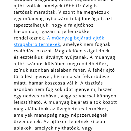
ajtók voltak, amelyek több tíz évig is
tartósak maradtak. Viszont ha megnézzük
egy műanyag nyílászáró tulajdonságait, azt
tapasztalhatjuk, hogy a fa ajtókhoz
hasonlóan, igazán jó jellemzőkkel
rendelkeznek.
A műanyag bejárati ajtók
strapabíró termékek
, amelyek nem fognak
csalódást okozni. Megfelelően szigetelnek,
és esztétikus látványt nyújtanak. A műanyag
ajtók számos külsőben megrendelhetőek,
színük azonban általában fehér.
A fehér ajtó
törődést igényel, hiszen a sár felverődése
miatt, hamar koszossá válik. A tisztítás
azonban nem fog sok időt igényelni, hiszen
egy nedves ruhával, vagy szivaccsal könnyen
letisztítható. A műanyag bejárati ajtók között
megtalálhatóak az üvegbetétes termékek,
amelyek manapság nagy népszerűségnek
örvendenek. Az ajtókon lehetnek kisebb
ablakok, amelyek nyithatóak, vagy