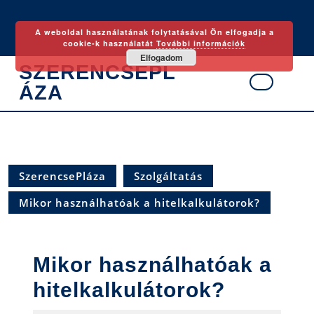
Skip
to
A weboldal használatának folytatásával Ön elfogadja a
content
cookie-k használatát
További információk
Elfogadom
SZERENCSEPL
ÁZA
Ope
Butt
SzerencsePláza
Szolgáltatás
Mikor használhatóak a hitelkalkulátorok?
Mikor használhatóak a
hitelkalkulátorok?