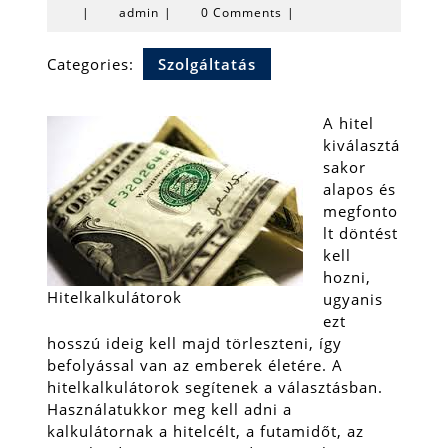
admin
|
admin
|
0 Comments
|
Categories:
Szolgáltatás
A hitel
kiválasztá
sakor
alapos és
megfonto
lt döntést
kell
hozni,
Hitelkalkulátorok
ugyanis
ezt
hosszú ideig kell majd törleszteni, így
befolyással van az emberek életére. A
hitelkalkulátorok segítenek a választásban.
Használatukkor meg kell adni a
kalkulátornak a hitelcélt, a futamidőt, az