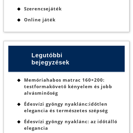
Szerencsejáték
Online játék
Legutóbbi
bejegyzések
Memóriahabos matrac 160×200:
testformakövető kényelem és jobb
alvásminőség
Édesvízi gyöngy nyaklánc:időtlen
elegancia és természetes szépség
Édesvízi gyöngy nyaklánc: az időtálló
elegancia