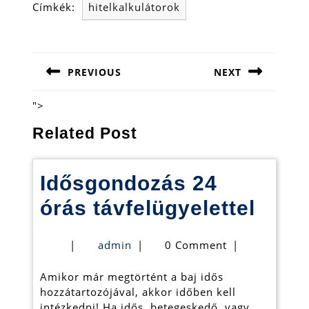
Címkék:
hitelkalkulátorok
Bejegyzés
navigáció
PREVIOUS
NEXT
Previous
Next
post:
post:
">
Related Post
Idősgondozás 24
Idős
órás távfelügyelettel
24
admin
|
admin
|
0 Comment
|
órás
Amikor már megtörtént a baj idős
távfe
hozzátartozójával, akkor időben kell
intézkedni! Ha idős, betegeskedő, vagy