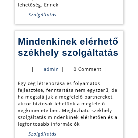
távon?
lehetőség. Ennek
Szolgáltatás
Mindenkinek elérhető
Min
székhely szolgáltatás
elér
admin
|
admin
|
0 Comment
|
szé
Egy cég létrehozása és folyamatos
szol
fejlesztése, fenntartása nem egyszerű, de
ha megtaláljuk a megfelelő partnereket,
akkor biztosak lehetünk a megfelelő
végkimenetelben. Megbízható székhely
szolgáltatás mindenkinek elérhetően és a
legfontosabb információk
Szolgáltatás