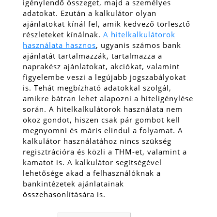
igénylendő összeget, majd a személyes
adatokat. Ezután a kalkulátor olyan
ajánlatokat kínál fel, amik kedvező törlesztő
részleteket kínálnak.
A hitelkalkulátorok
használata hasznos
, ugyanis számos bank
ajánlatát tartalmazzák, tartalmazza a
naprakész ajánlatokat, akciókat, valamint
figyelembe veszi a legújabb jogszabályokat
is.
Tehát megbízható adatokkal szolgál,
amikre bátran lehet alapozni a hiteligénylése
során. A hitelkalkulátorok használata nem
okoz gondot, hiszen csak pár gombot kell
megnyomni és máris elindul a folyamat. A
kalkulátor használatához nincs szükség
regisztrációra és közli a THM-et, valamint a
kamatot is. A kalkulátor segítségével
lehetősége akad a felhasználóknak a
bankintézetek ajánlatainak
összehasonlítására is.