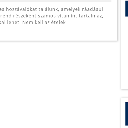
finom
paleo
trend részeként számos vitamint tartalmaz,
receptekben
l lehet. Nem kell az ételek