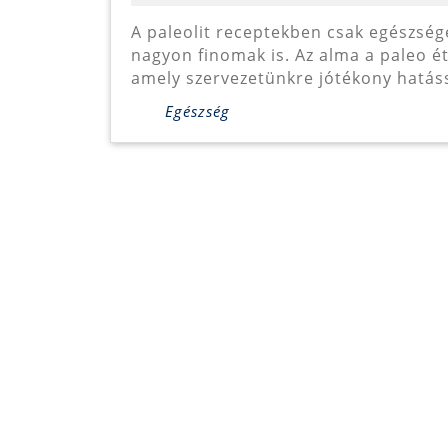
A paleolit receptekben csak egészséges hozzávalókat találunk, amelyek ráadásul
nagyon finomak is. Az alma a paleo é
amely szervezetünkre jótékony hatássa
Egészség