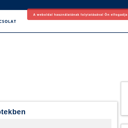
A weboldal használatának folytatásával Ön elfogadja
CSOLAT
Alma
ptekben
a