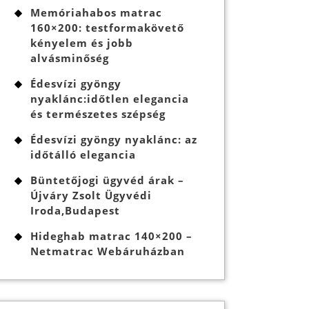
Memóriahabos matrac
160×200: testformakövető
kényelem és jobb
alvásminőség
Édesvízi gyöngy
nyaklánc:időtlen elegancia
és természetes szépség
Édesvízi gyöngy nyaklánc: az
időtálló elegancia
Büntetőjogi ügyvéd árak –
Újváry Zsolt Ügyvédi
Iroda,Budapest
Hideghab matrac 140×200 –
Netmatrac Webáruházban