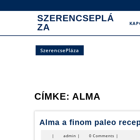
Skip
to
SZERENCSEPLÁ
content
KAP
ZA
SzerencsePláza
CÍMKE:
ALMA
Alma a finom paleo rece
admin
|
admin
|
0 Comments
|