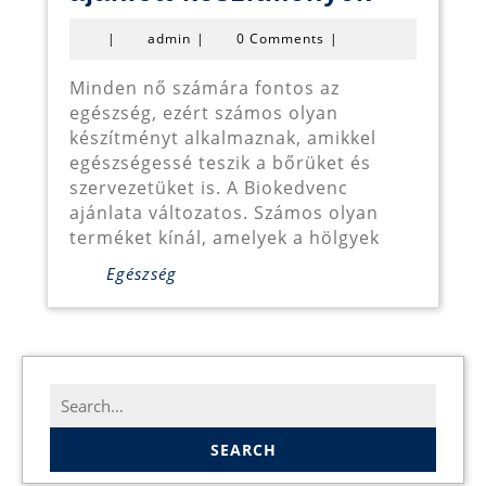
nőknek
admin
|
admin
|
0 Comments
|
ajánlott
készítm
Minden nő számára fontos az
egészség, ezért számos olyan
készítményt alkalmaznak, amikkel
egészségessé teszik a bőrüket és
szervezetüket is. A Biokedvenc
ajánlata változatos. Számos olyan
terméket kínál, amelyek a hölgyek
Egészség
Search
for: