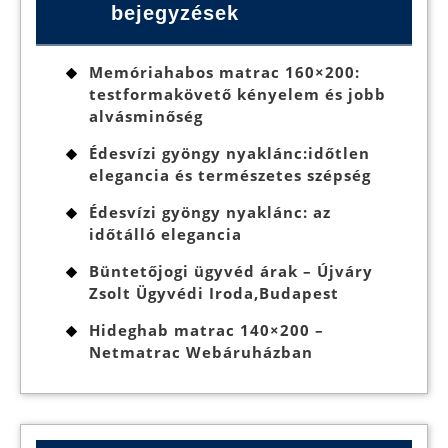
bejegyzések
Memóriahabos matrac 160×200:
testformakövető kényelem és jobb
alvásminőség
Édesvízi gyöngy nyaklánc:időtlen
elegancia és természetes szépség
Édesvízi gyöngy nyaklánc: az
időtálló elegancia
Büntetőjogi ügyvéd árak – Újváry
Zsolt Ügyvédi Iroda,Budapest
Hideghab matrac 140×200 –
Netmatrac Webáruházban