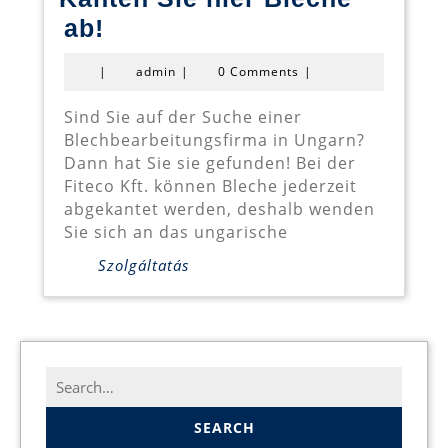
Kanten
ab!
Sie
admin
|
admin
|
0 Comments
|
hier
Bleche
Sind Sie auf der Suche einer
Blechbearbeitungsfirma in Ungarn?
ab!
Dann hat Sie sie gefunden! Bei der
Fiteco Kft. können Bleche jederzeit
abgekantet werden, deshalb wenden
Sie sich an das ungarische
Szolgáltatás
Search
for: