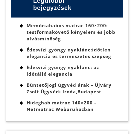
Legutóbbi
bejegyzések
Memóriahabos matrac 160×200:
testformakövető kényelem és jobb
alvásminőség
Édesvízi gyöngy nyaklánc:időtlen
elegancia és természetes szépség
Édesvízi gyöngy nyaklánc: az
időtálló elegancia
Büntetőjogi ügyvéd árak – Újváry
Zsolt Ügyvédi Iroda,Budapest
Hideghab matrac 140×200 –
Netmatrac Webáruházban