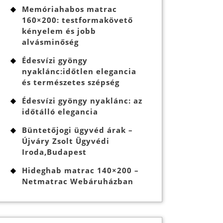
Memóriahabos matrac
160×200: testformakövető
kényelem és jobb
alvásminőség
Édesvízi gyöngy
nyaklánc:időtlen elegancia
és természetes szépség
Édesvízi gyöngy nyaklánc: az
időtálló elegancia
Büntetőjogi ügyvéd árak –
Újváry Zsolt Ügyvédi
Iroda,Budapest
Hideghab matrac 140×200 –
Netmatrac Webáruházban