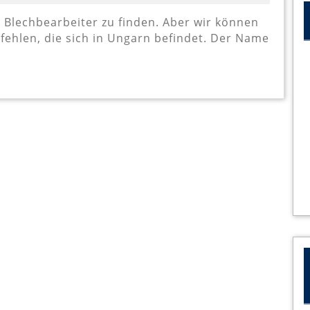
einen
guten
fehlen, die sich in Ungarn befindet. Der Name
Blechverarbeiter?