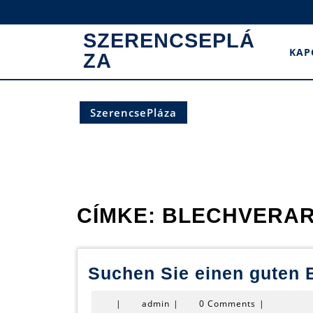
Skip
to
SZERENCSEPLÁ
content
KAP
ZA
SzerencsePláza
CÍMKE:
BLECHVERAR
Suchen Sie einen guten 
admin
|
admin
|
0 Comments
|