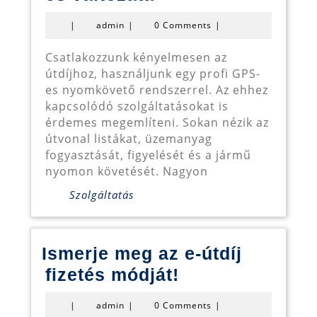
e-
admin
|
admin
|
0 Comments
|
útdíj
rendszer
Csatlakozzunk kényelmesen az
útdíjhoz, használjunk egy profi GPS-
GPS-
es nyomkövető rendszerrel. Az ehhez
es
kapcsolódó szolgáltatásokat is
változata
érdemes megemlíteni. Sokan nézik az
útvonal listákat, üzemanyag
fogyasztását, figyelését és a jármű
nyomon követését. Nagyon
Szolgáltatás
Ismerje meg az e-útdíj
Ismerje
fizetés módját!
meg
admin
|
admin
|
0 Comments
|
az