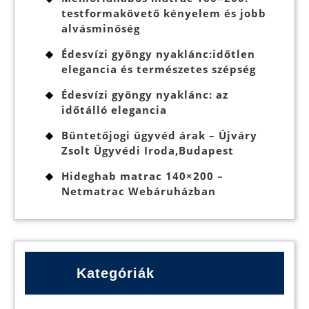
testformakövető kényelem és jobb
alvásminőség
Édesvízi gyöngy nyaklánc:időtlen
elegancia és természetes szépség
Édesvízi gyöngy nyaklánc: az
időtálló elegancia
Büntetőjogi ügyvéd árak – Újváry
Zsolt Ügyvédi Iroda,Budapest
Hideghab matrac 140×200 –
Netmatrac Webáruházban
Kategóriák