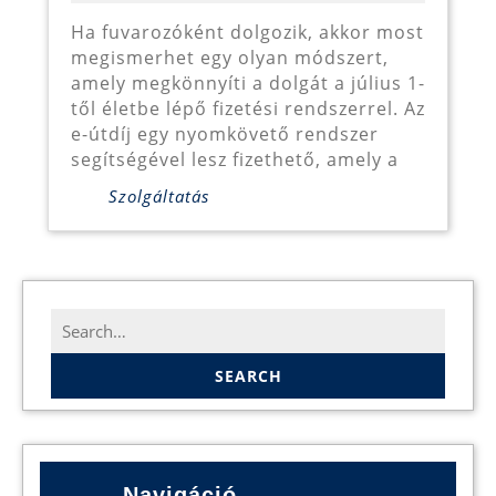
e-
Ha fuvarozóként dolgozik, akkor most
megismerhet egy olyan módszert,
útdíj
amely megkönnyíti a dolgát a július 1-
fizetés
től életbe lépő fizetési rendszerrel. Az
módját!
e-útdíj egy nyomkövető rendszer
segítségével lesz fizethető, amely a
Szolgáltatás
Search
for:
Navigáció