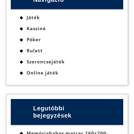
Játék
Kaszinó
Póker
Rulett
Szerencsejáték
Online játék
Legutóbbi
bejegyzések
Memóriahabos matrac 160×200: