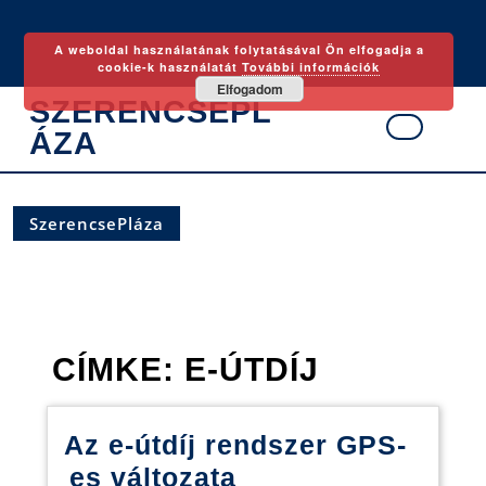
Skip
to
A weboldal használatának folytatásával Ön elfogadja a
content
cookie-k használatát
További információk
Elfogadom
SZERENCSEPL
ÁZA
Ope
Butt
SzerencsePláza
CÍMKE:
E-ÚTDÍJ
Az e-útdíj rendszer GPS-
Az
es változata