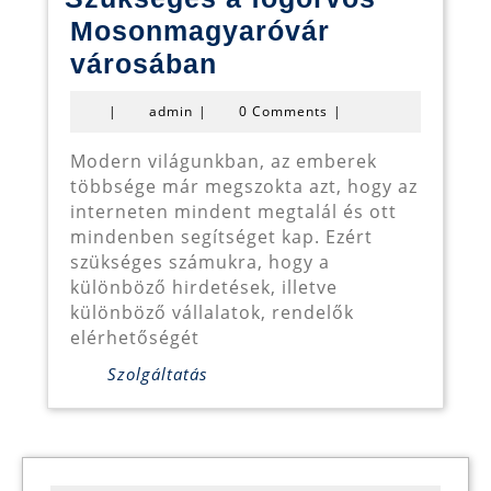
Mosonmagyaróvár
Szükséges
városában
a
admin
|
admin
|
0 Comments
|
fogorvos
Mosonmagyaróvár
Modern világunkban, az emberek
többsége már megszokta azt, hogy az
városában
interneten mindent megtalál és ott
mindenben segítséget kap. Ezért
szükséges számukra, hogy a
különböző hirdetések, illetve
különböző vállalatok, rendelők
elérhetőségét
Szolgáltatás