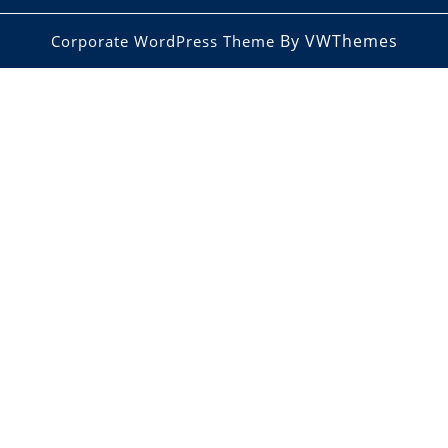
By VWThemes
Corporate WordPress Theme
Scroll
Up