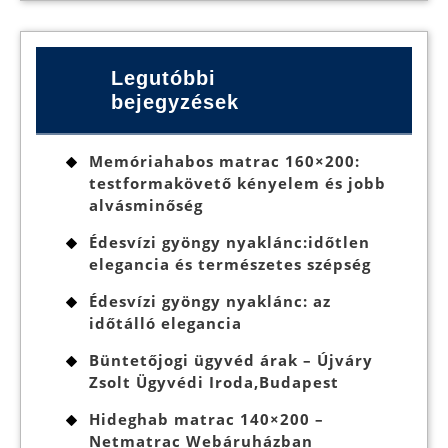
Legutóbbi
bejegyzések
Memóriahabos matrac 160×200:
testformakövető kényelem és jobb
alvásminőség
Édesvízi gyöngy nyaklánc:időtlen
elegancia és természetes szépség
Édesvízi gyöngy nyaklánc: az
időtálló elegancia
Büntetőjogi ügyvéd árak – Újváry
Zsolt Ügyvédi Iroda,Budapest
Hideghab matrac 140×200 –
Netmatrac Webáruházban