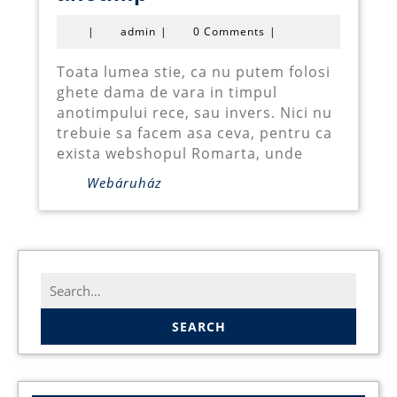
dama
admin
|
admin
|
0 Comments
|
pentru
orice
Toata lumea stie, ca nu putem folosi
ghete dama de vara in timpul
anotimp
anotimpului rece, sau invers. Nici nu
trebuie sa facem asa ceva, pentru ca
exista webshopul Romarta, unde
Webáruház
Search
for: