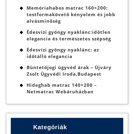
Memóriahabos matrac 160×200:
testformakövető kényelem és jobb
alvásminőség
Édesvízi gyöngy nyaklánc:időtlen
elegancia és természetes szépség
Édesvízi gyöngy nyaklánc: az
időtálló elegancia
Büntetőjogi ügyvéd árak – Újváry
Zsolt Ügyvédi Iroda,Budapest
Hideghab matrac 140×200 –
Netmatrac Webáruházban
Kategóriák