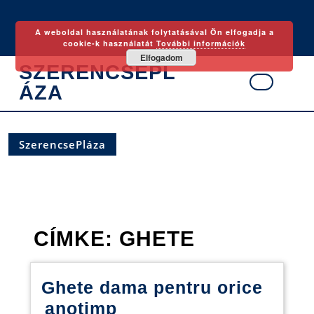
Skip
to
A weboldal használatának folytatásával Ön elfogadja a
content
cookie-k használatát
További információk
Elfogadom
SZERENCSEPL
ÁZA
Ope
Butt
SzerencsePláza
CÍMKE:
GHETE
Ghete dama pentru orice
Ghete
anotimp