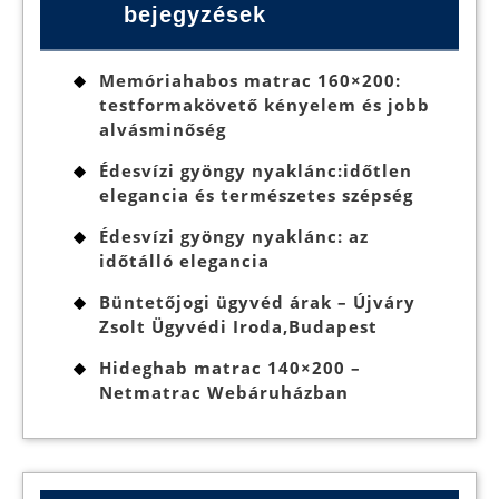
bejegyzések
Memóriahabos matrac 160×200:
testformakövető kényelem és jobb
alvásminőség
Édesvízi gyöngy nyaklánc:időtlen
elegancia és természetes szépség
Édesvízi gyöngy nyaklánc: az
időtálló elegancia
Büntetőjogi ügyvéd árak – Újváry
Zsolt Ügyvédi Iroda,Budapest
Hideghab matrac 140×200 –
Netmatrac Webáruházban