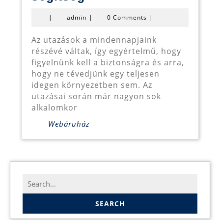
Android
admin
|
admin
|
0 Comments
|
GPS
komoly
Az utazások a mindennapjaink
részévé váltak, így egyértelmű, hogy
segítség
figyelnünk kell a biztonságra és arra,
hogy ne tévedjünk egy teljesen
idegen környezetben sem. Az
utazásai során már nagyon sok
alkalomkor
Webáruház
Search
for: