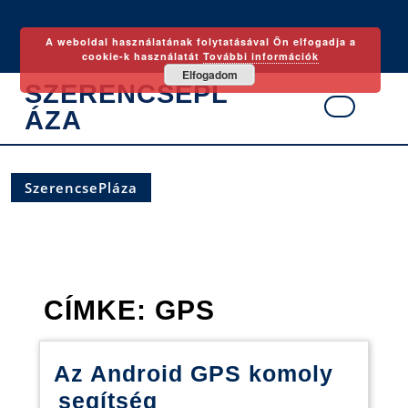
Skip
to
A weboldal használatának folytatásával Ön elfogadja a
content
cookie-k használatát
További információk
Elfogadom
SZERENCSEPL
ÁZA
Ope
Butt
SzerencsePláza
CÍMKE:
GPS
Az Android GPS komoly
Az
segítség