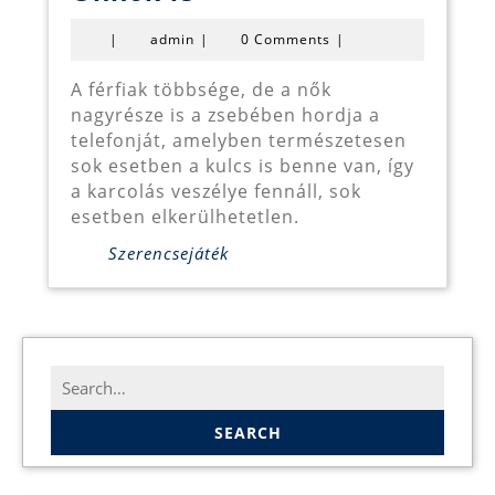
iphone
admin
|
admin
|
0 Comments
|
5
tok
A férfiak többsége, de a nők
nagyrésze is a zsebében hordja a
Önnek
telefonját, amelyben természetesen
is
sok esetben a kulcs is benne van, így
a karcolás veszélye fennáll, sok
esetben elkerülhetetlen.
Szerencsejáték
Search
for: