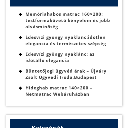
Memóriahabos matrac 160×200:
testformakövető kényelem és jobb
alvásminőség
Édesvízi gyöngy nyaklánc:időtlen
elegancia és természetes szépség
Édesvízi gyöngy nyaklánc: az
időtálló elegancia
Büntetőjogi ügyvéd árak – Újváry
Zsolt Ügyvédi Iroda,Budapest
Hideghab matrac 140×200 –
Netmatrac Webáruházban
Kategóriák