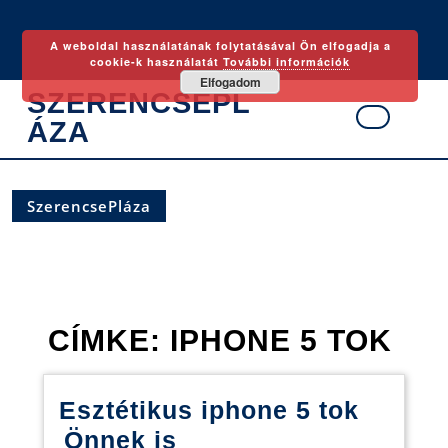
Skip
to
A weboldal használatának folytatásával Ön elfogadja a
content
cookie-k használatát
További információk
Elfogadom
SZERENCSEPL
ÁZA
Ope
Butt
SzerencsePláza
CÍMKE:
IPHONE 5 TOK
Esztétikus iphone 5 tok
Esztétikus
Önnek is