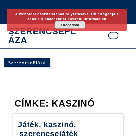
Skip
to
A weboldal használatának folytatásával Ön elfogadja a
content
cookie-k használatát
További információk
Elfogadom
SZERENCSEPL
ÁZA
Ope
Butt
SzerencsePláza
CÍMKE:
KASZINÓ
Játék, kaszinó,
Játék,
szerencsejáték