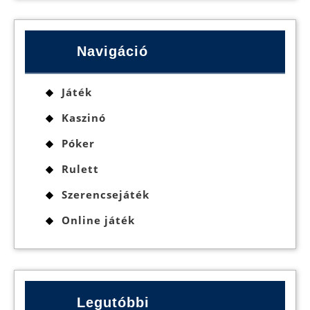
Navigáció
Játék
Kaszinó
Póker
Rulett
Szerencsejáték
Online játék
Legutóbbi