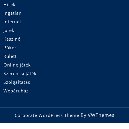
Hírek
Ingatlan
Internet
Játék
Kaszinó
Póker
Rulett
Online játék
Szerencsejáték
Szolgáltatás
Webáruház
By VWThemes
Corporate WordPress Theme
Scroll
Up