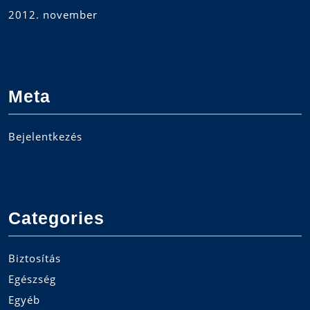
2012. november
Meta
Bejelentkezés
Categories
Biztosítás
Egészség
Egyéb