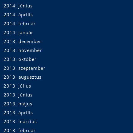
2014. június
2014. április
2014. február
2014. január
2013. december
2013. november
2013. október
2013. szeptember
2013. augusztus
2013. július
2013. június
2013. május
2013. április
2013. március
2013. február