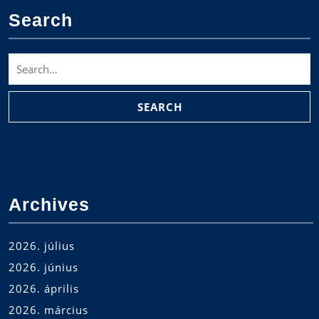
Search
Search
for:
Archives
2026. július
2026. június
2026. április
2026. március