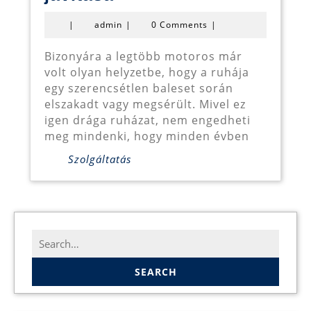
bőrruházat
admin
|
admin
|
0 Comments
|
javítása
Bizonyára a legtöbb motoros már
volt olyan helyzetbe, hogy a ruhája
egy szerencsétlen baleset során
elszakadt vagy megsérült. Mivel ez
igen drága ruházat, nem engedheti
meg mindenki, hogy minden évben
Szolgáltatás
Search
for: