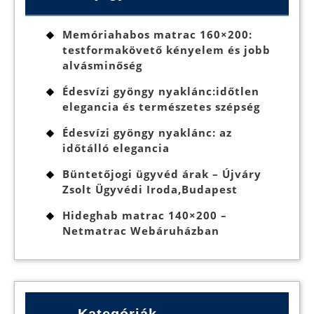
Memóriahabos matrac 160×200:
testformakövető kényelem és jobb
alvásminőség
Édesvízi gyöngy nyaklánc:időtlen
elegancia és természetes szépség
Édesvízi gyöngy nyaklánc: az
időtálló elegancia
Büntetőjogi ügyvéd árak – Újváry
Zsolt Ügyvédi Iroda,Budapest
Hideghab matrac 140×200 –
Netmatrac Webáruházban
Kategóriák