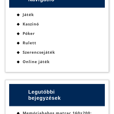
Játék
Kaszinó
Póker
Rulett
Szerencsejáték
Online játék
Legutóbbi
bejegyzések
Memóriahabos matrac 160×200: