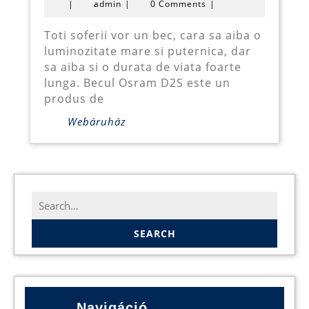
admin
|
admin
|
0 Comments
|
D2S
xenon
Toti soferii vor un bec, cara sa aiba o
luminozitate mare si puternica, dar
sa aiba si o durata de viata foarte
lunga. Becul Osram D2S este un
produs de
Webáruház
Search
for:
Navigáció