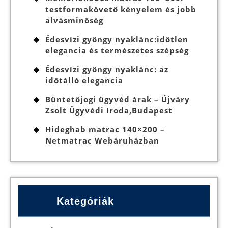
testformakövető kényelem és jobb
alvásminőség
Édesvízi gyöngy nyaklánc:időtlen
elegancia és természetes szépség
Édesvízi gyöngy nyaklánc: az
időtálló elegancia
Büntetőjogi ügyvéd árak – Újváry
Zsolt Ügyvédi Iroda,Budapest
Hideghab matrac 140×200 –
Netmatrac Webáruházban
Kategóriák