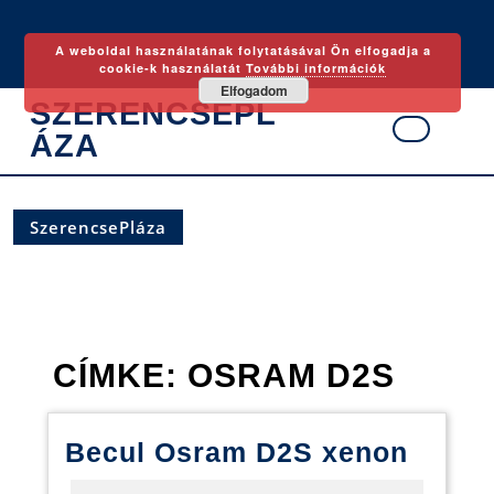
Skip
to
A weboldal használatának folytatásával Ön elfogadja a
content
cookie-k használatát
További információk
Elfogadom
SZERENCSEPL
ÁZA
Ope
Butt
SzerencsePláza
CÍMKE:
OSRAM D2S
Becul
Becul Osram D2S xenon
Osra