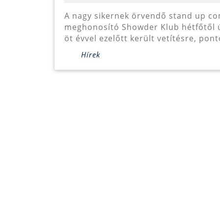
Kl
A nagy sikernek örvendő stand up comedy műfaját Magyarországon újra
meghonosító Showder Klub hétfőtől új
öt évvel ezelőtt került vetítésre, pon
Hírek