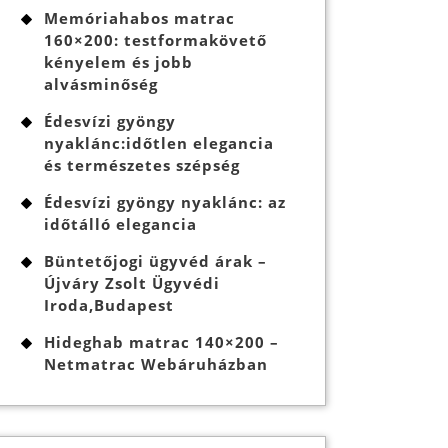
Memóriahabos matrac
160×200: testformakövető
kényelem és jobb
alvásminőség
Édesvízi gyöngy
nyaklánc:időtlen elegancia
és természetes szépség
Édesvízi gyöngy nyaklánc: az
időtálló elegancia
Büntetőjogi ügyvéd árak –
Újváry Zsolt Ügyvédi
Iroda,Budapest
Hideghab matrac 140×200 –
Netmatrac Webáruházban