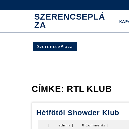
Skip
to
SZERENCSEPLÁ
content
KAP
ZA
SzerencsePláza
CÍMKE:
RTL KLUB
Hé
Hétfőtől Showder Klub
Sh
admin
|
admin
|
0 Comments
|