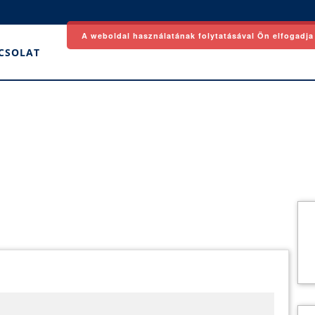
A weboldal használatának folytatásával Ön elfogadja
CSOLAT
tfőtől
owder