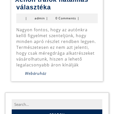
Xenon
választéka
trafók
admin
|
admin
|
0 Comments
|
hatalmas
választéka
Nagyon fontos, hogy az autónkra
kellő figyelmet szenteljünk, hogy
minden apró részlet rendben legyen.
Természetesen ez nem azt jelenti,
hogy csak méregdrága alkatrészeket
vásárolhatunk, hiszen a lehető
legalacsonyabb áron kínálják
Webáruház
Search
for: