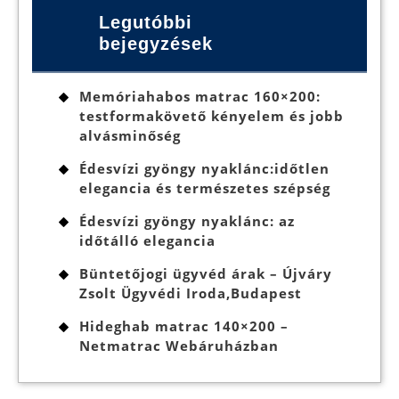
Legutóbbi
bejegyzések
Memóriahabos matrac 160×200:
testformakövető kényelem és jobb
alvásminőség
Édesvízi gyöngy nyaklánc:időtlen
elegancia és természetes szépség
Édesvízi gyöngy nyaklánc: az
időtálló elegancia
Büntetőjogi ügyvéd árak – Újváry
Zsolt Ügyvédi Iroda,Budapest
Hideghab matrac 140×200 –
Netmatrac Webáruházban