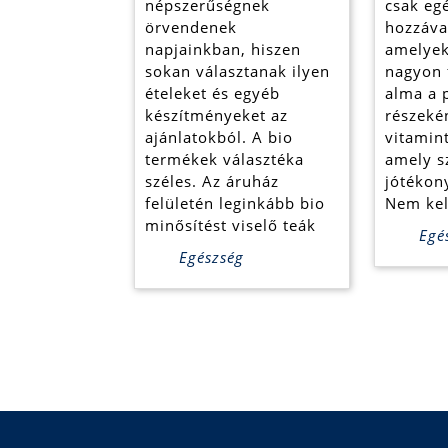
választ
népszerűségnek
csak eg
örvendenek
hozzáva
napjainkban, hiszen
amelyek
sokan választanak ilyen
nagyon 
ételeket és egyéb
alma a 
készítményeket az
részeké
ajánlatokból. A bio
vitamint
termékek választéka
amely s
széles. Az áruház
jótékony
felületén leginkább bio
Nem kel
minősítést viselő teák
Egé
Egészség