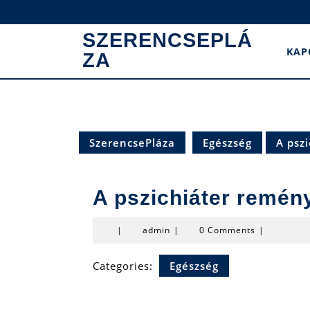
Skip
to
SZERENCSEPLÁ
content
KAP
ZA
SzerencsePláza
Egészség
A psz
A pszichiáter remén
admin
|
admin
|
0 Comments
|
Categories:
Egészség