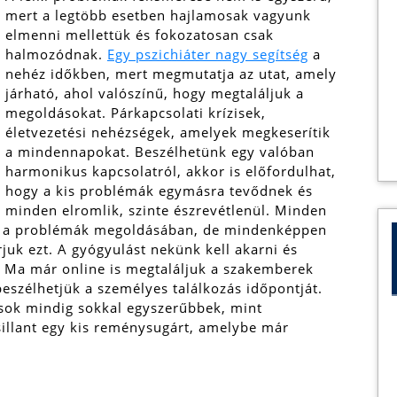
mert a legtöbb esetben hajlamosak vagyunk
elmenni mellettük és fokozatosan csak
halmozódnak.
Egy pszichiáter nagy segítség
a
nehéz időkben, mert megmutatja az utat, amely
járható, ahol valószínű, hogy megtaláljuk a
megoldásokat. Párkapcsolati krízisek,
életvezetési nehézségek, amelyek megkeserítik
a mindennapokat. Beszélhetünk egy valóban
harmonikus kapcsolatról, akkor is előfordulhat,
hogy a kis problémák egymásra tevődnek és
minden elromlik, szinte észrevétlenül.
Minden
nni a problémák megoldásában, de mindenképpen
uk ezt. A gyógyulást nekünk kell akarni és
. Ma már online is megtaláljuk a szakemberek
eszélhetjük a személyes találkozás időpontját.
ok mindig sokkal egyszerűbbek, mint
illant egy kis reménysugárt, amelybe már