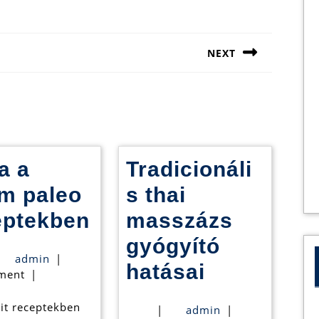
NEXT
Next
post:
a a
Tradicionáli
om paleo
s thai
Alma
eptekben
masszázs
a
gyógyító
admin
admin
|
finom
Tradicioná
hatásai
ment
|
ek
paleo
thai
lit receptekben
admin
|
admin
|