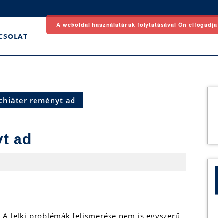
A weboldal használatának folytatásával Ön elfogadja
CSOLAT
ichiáter reményt ad
yt ad
A lelki problémák felismerése nem is egyszerű,