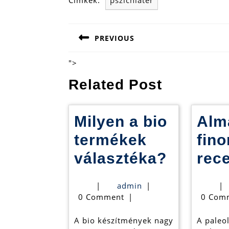
Címkék:
pszichiáter
Bejegyzés
PREVIOUS
navigáció
Previous
post:
">
Related Post
Milyen a bio
Alm
termékek
fin
Milyen
választéka?
rec
a
admin
|
admin
|
|
bio
0 Comment
|
0 Com
termék
A bio készítmények nagy
A paleo