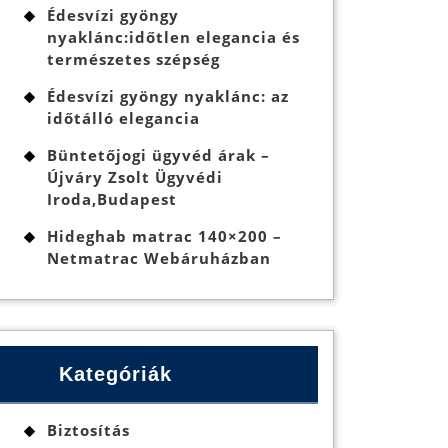
Édesvízi gyöngy
nyaklánc:időtlen elegancia és
természetes szépség
Édesvízi gyöngy nyaklánc: az
időtálló elegancia
Büntetőjogi ügyvéd árak –
Újváry Zsolt Ügyvédi
Iroda,Budapest
Hideghab matrac 140×200 –
Netmatrac Webáruházban
Kategóriák
lis
Biztosítás