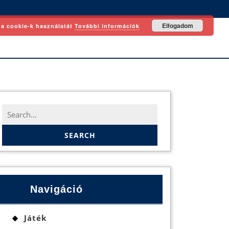
Elfogadom
 a cookie-k használatát
További információk
Search
for:
Navigáció
Játék