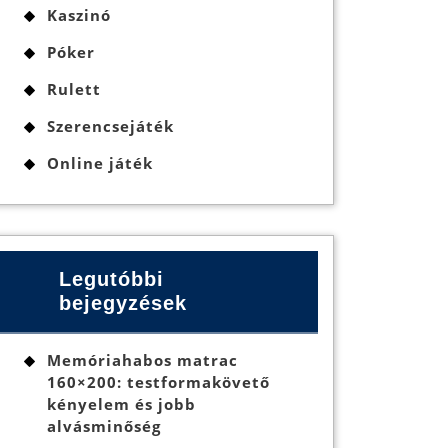
Kaszinó
Póker
Rulett
Szerencsejáték
Online játék
Legutóbbi
bejegyzések
Memóriahabos matrac
160×200: testformakövető
kényelem és jobb
alvásminőség