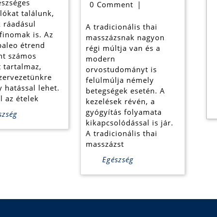
éka?
receptekben
masszázs
észséges
0 Comment
|
lókat találunk,
gyógyító
 ráadásul
A tradicionális thai
hatásai
finomak is. Az
masszázsnak nagyon
paleo étrend
régi múltja van és a
nt számos
modern
 tartalmaz,
orvostudományt is
zervezetünkre
felülmúlja némely
 hatással lehet.
betegségek esetén. A
l az ételek
kezelések révén, a
gyógyítás folyamata
szség
kikapcsolódással is jár.
A tradicionális thai
masszázst
Egészség