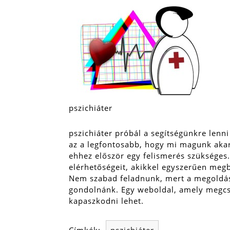
pszichiáter
pszichiáter próbál a segítségünkre le
az a legfontosabb, hogy mi magunk akarj
ehhez először egy felismerés szükséges
elérhetőségeit, akikkel egyszerűen megb
Nem szabad feladnunk, mert a megoldás
gondolnánk. Egy weboldal, amely megcs
kapaszkodni lehet.