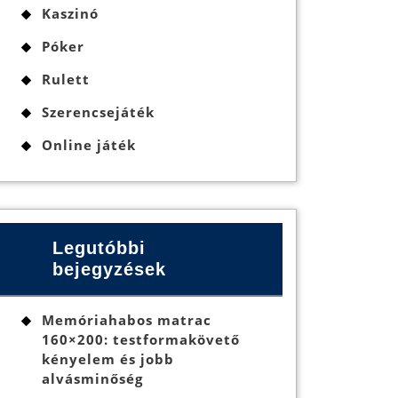
Kaszinó
Póker
Rulett
Szerencsejáték
Online játék
Legutóbbi
bejegyzések
Memóriahabos matrac
160×200: testformakövető
kényelem és jobb
alvásminőség