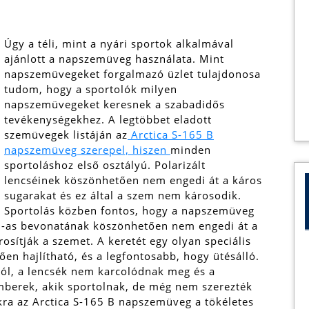
Úgy a téli, mint a nyári sportok alkalmával
ajánlott a napszemüveg használata. Mint
napszemüvegeket forgalmazó üzlet tulajdonosa
tudom, hogy a sportolók milyen
napszemüvegeket keresnek a szabadidős
tevékenységekhez. A legtöbbet eladott
szemüvegek listáján az
Arctica S-165 B
napszemüveg szerepel, hiszen
minden
sportoláshoz első osztályú. Polarizált
lencséinek köszönhetően nem engedi át a káros
sugarakat és ez által a szem nem károsodik.
Sportolás közben fontos, hogy a napszemüveg
 400-as bevonatának köszönhetően nem engedi át a
osítják a szemet. A keretét egy olyan speciális
en hajlítható, és a legfontosabb, hogy ütésálló.
ól, a lencsék nem karcolódnak meg és a
berek, akik sportolnak, de még nem szerezték
ra az Arctica S-165 B napszemüveg a tökéletes