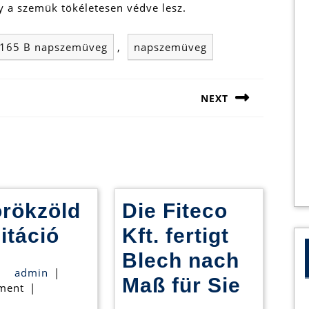
y a szemük tökéletesen védve lesz.
S-165 B napszemüveg
,
napszemüveg
NEXT
Next
post:
örökzöld
Die Fiteco
Az
itáció
Kft. fertigt
örökzöld
Blech nach
admin
admin
|
meditáció
Die
Maß für Sie
ment
|