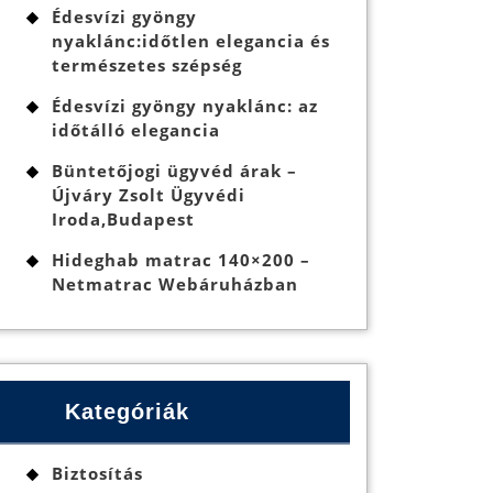
Édesvízi gyöngy
nyaklánc:időtlen elegancia és
természetes szépség
Édesvízi gyöngy nyaklánc: az
időtálló elegancia
Büntetőjogi ügyvéd árak –
Újváry Zsolt Ügyvédi
Iroda,Budapest
Hideghab matrac 140×200 –
Netmatrac Webáruházban
Kategóriák
Biztosítás