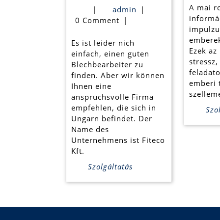
Sie
A mai r
admin
|
admin
|
einen
informá
0 Comment
|
impulzu
guten
emberek
Es ist leider nich
Blechverarbei
Ezek az 
einfach, einen guten
stressz
Blechbearbeiter zu
feladato
finden. Aber wir können
emberi t
Ihnen eine
szellem
anspruchsvolle Firma
empfehlen, die sich in
Szol
Ungarn befindet. Der
Name des
Unternehmens ist Fiteco
Kft.
Szolgáltatás