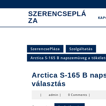
Skip
to
SZERENCSEPLÁ
content
KAP
ZA
SzerencsePláza
Szolgáltatás
Arctica S-165 B napszemüveg a tökélet
Arctica S-165 B nap
választás
admin
|
admin
|
0 Comments
|