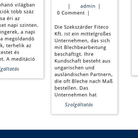
Fiteco
ohanó világban
admin
|
admin
|
Kft.
ciók több száz
0 Comment
|
sa éri az
fertigt
et napi szinten.
Die Szekszárder Fiteco
ter?
Blech
ingerek, a napi
Kft. ist ein mittelgroßes
, a megoldandó
Unternehmen, das sich
nach
k, terhelik az
mit Blechbearbeitung
estet és
Maß
beschäftigt. Ihre
et. A meditáció
Kundschaft besteht aus
für
ungarischen und
gáltatás
ausländischen Partnern,
Sie
die oft Bleche nach Maß
bestellen. Das
Unternehmen hat
Szolgáltatás