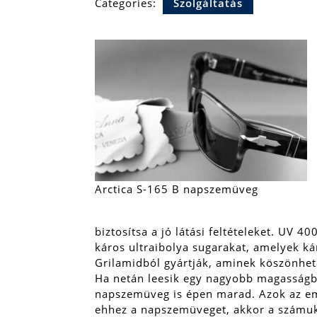
Categories:
Szolgáltatás
Arctica S-165 B napszemüveg
biztosítsa a jó látási feltételeket. UV
káros ultraibolya sugarakat, amelyek kár
Grilamidból gyártják, aminek köszönhető
Ha netán leesik egy nagyobb magasságb
napszemüveg is épen marad. Azok az em
ehhez a napszemüveget, akkor a számuk