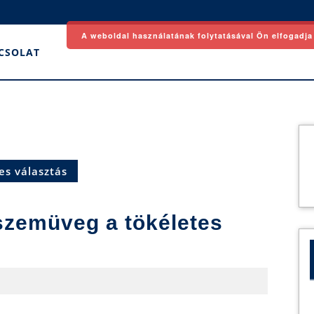
A weboldal használatának folytatásával Ön elfogadja
CSOLAT
es választás
szemüveg a tökéletes