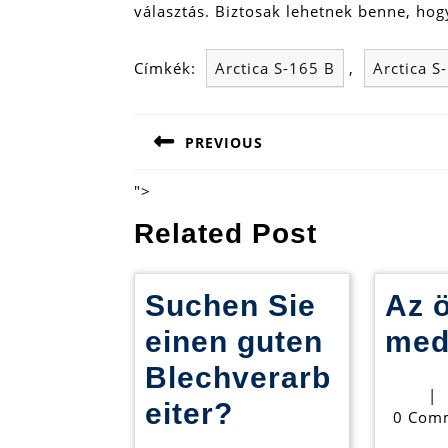
választás. Biztosak lehetnek benne, hog
Címkék:
Arctica S-165 B
,
Arctica 
Bejegyzés
PREVIOUS
navigáció
Previous
post:
">
Related Post
Suchen Sie
Az 
einen guten
med
Blechverarb
|
Suchen
eiter?
0 Com