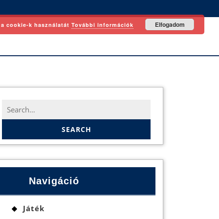
Elfogadom
 a cookie-k használatát
További információk
Search
for:
Navigáció
Játék