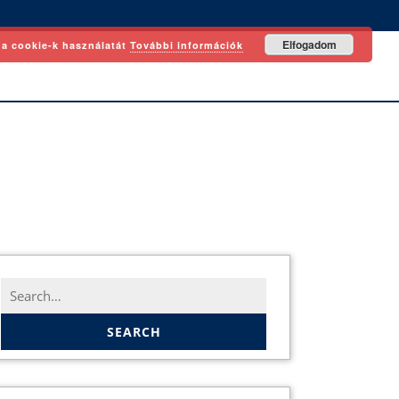
Elfogadom
 a cookie-k használatát
További információk
Search
for: