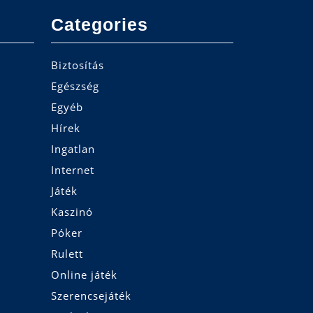
Categories
Biztosítás
Egészség
Egyéb
Hírek
Ingatlan
Internet
Játék
Kaszinó
Póker
Rulett
Online játék
Szerencsejáték