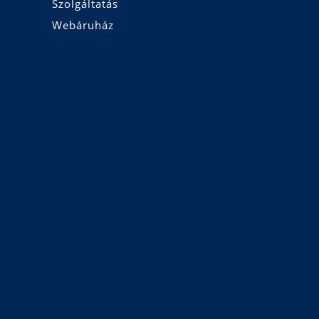
Szolgáltatás
Webáruház