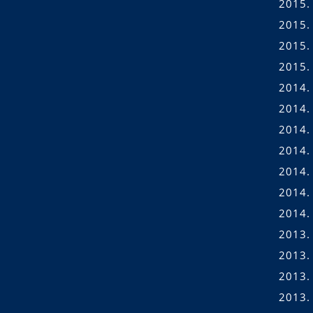
2015.
2015. 
2015.
2015.
2014.
2014.
2014.
2014. 
2014. 
2014.
2014.
2013.
2013.
2013.
2013.