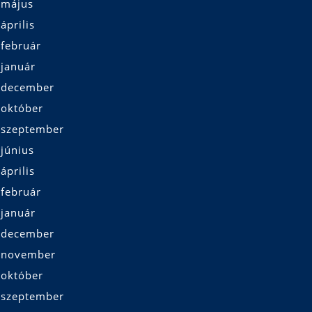
 május
április
 február
 január
 december
 október
 szeptember
június
április
 február
 január
 december
 november
 október
 szeptember