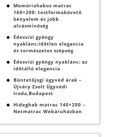
Memóriahabos matrac
160×200: testformakövető
kényelem és jobb
alvásminőség
Édesvízi gyöngy
nyaklánc:időtlen elegancia
és természetes szépség
Édesvízi gyöngy nyaklánc: az
időtálló elegancia
Büntetőjogi ügyvéd árak –
Újváry Zsolt Ügyvédi
Iroda,Budapest
Hideghab matrac 140×200 –
Netmatrac Webáruházban