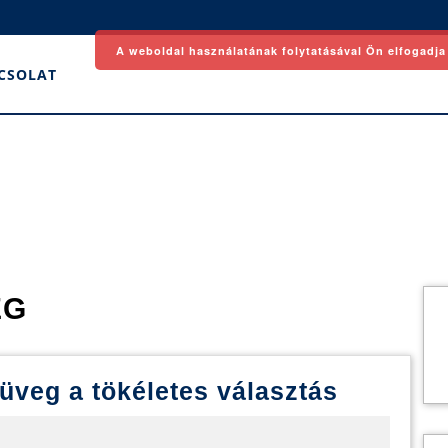
A weboldal használatának folytatásával Ön elfogadja
CSOLAT
EG
Arctica
üveg a tökéletes választás
S-