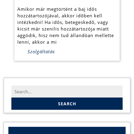
órás
Amikor már megtörtént a baj idős
távfe
hozzátartozójával, akkor időben kell
intézkedni! Ha idős, betegeskedő, vagy
kicsit már szenilis hozzátartozója miatt
aggódik, hisz nem tud állandóan mellette
lenni, akkor a mi
Szolgáltatás
Search
for: