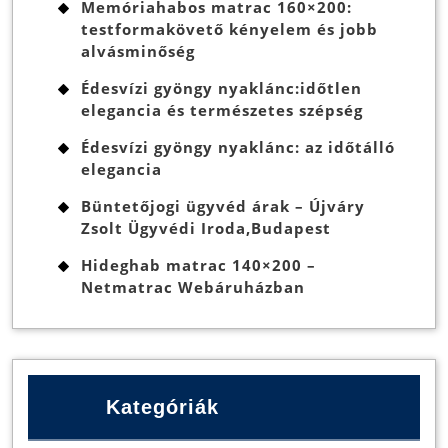
Memóriahabos matrac 160×200:
testformakövető kényelem és jobb
alvásminőség
Édesvízi gyöngy nyaklánc:időtlen
elegancia és természetes szépség
Édesvízi gyöngy nyaklánc: az időtálló
elegancia
Büntetőjogi ügyvéd árak – Újváry
Zsolt Ügyvédi Iroda,Budapest
Hideghab matrac 140×200 –
Netmatrac Webáruházban
Kategóriák