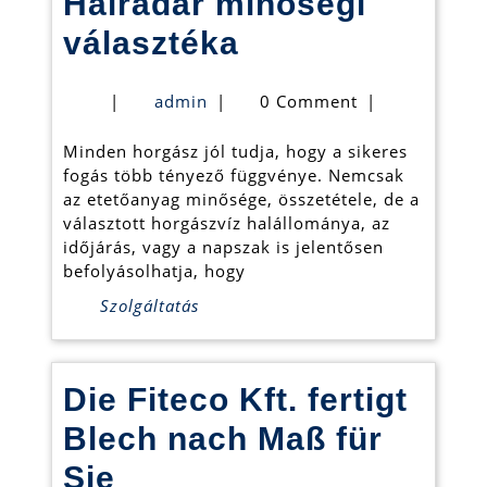
Halradar minőségi
Halradar
választéka
minőségi
admin
|
admin
|
0 Comment
|
választéka
Minden horgász jól tudja, hogy a sikeres
fogás több tényező függvénye. Nemcsak
az etetőanyag minősége, összetétele, de a
választott horgászvíz halállománya, az
időjárás, vagy a napszak is jelentősen
befolyásolhatja, hogy
Szolgáltatás
Die Fiteco Kft. fertigt
Blech nach Maß für
Die
Sie