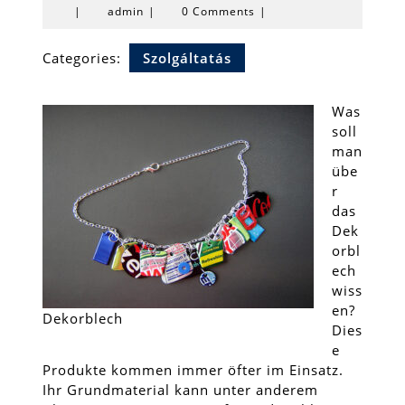
admin
|
admin
|
0 Comments
|
Categories:
Szolgáltatás
Was
soll
man
übe
r
das
Dek
orbl
ech
wiss
en?
Dekorblech
Dies
e
Produkte kommen immer öfter im Einsatz.
Ihr Grundmaterial kann unter anderem