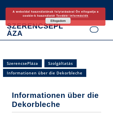
Skip
to
A weboldal használatának folytatásával Ön elfogadja a
content
cookie-k használatát
További információk
Elfogadom
SZERENCSEPL
ÁZA
Ope
Butt
SzerencsePláza
Szolgáltatás
Informationen über die Dekorbleche
Informationen über die
Dekorbleche