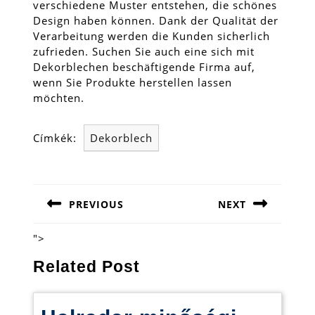
verschiedene Muster entstehen, die schönes
Design haben können. Dank der Qualität der
Verarbeitung werden die Kunden sicherlich
zufrieden. Suchen Sie auch eine sich mit
Dekorblechen beschäftigende Firma auf,
wenn Sie Produkte herstellen lassen
möchten.
Címkék:
Dekorblech
Bejegyzés
navigáció
PREVIOUS
NEXT
Previous
Next
post:
post:
">
Related Post