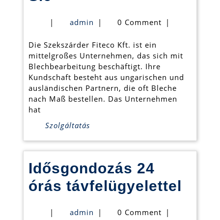
Fiteco
admin
|
admin
|
0 Comment
|
Kft.
Die Szekszárder Fiteco Kft. ist ein
fertigt
mittelgroßes Unternehmen, das sich mit
Blech
Blechbearbeitung beschäftigt. Ihre
Kundschaft besteht aus ungarischen und
nach
ausländischen Partnern, die oft Bleche
Maß
nach Maß bestellen. Das Unternehmen
hat
für
Szolgáltatás
Sie
Idősgondozás 24
Idős
órás távfelügyelettel
24
admin
|
admin
|
0 Comment
|