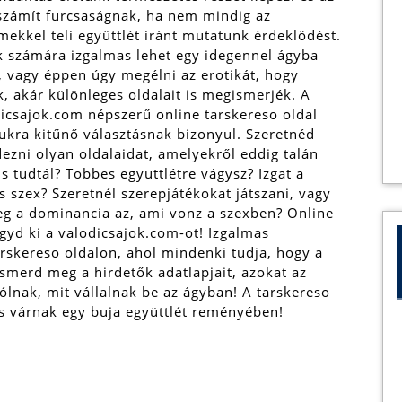
zámít furcsaságnak, ha nem mindig az
mekkel teli együttlét iránt mutatunk érdeklődést.
 számára izgalmas lehet egy idegennel ágyba
, vagy éppen úgy megélni az erotikát, hogy
, akár különleges oldalait is megismerjék. A
icsajok.com népszerű online tarskereso oldal
kra kitűnő választásnak bizonyul. Szeretnéd
dezni olyan oldalaidat, amelyekről eddig talán
s tudtál? Többes együttlétre vágysz? Izgat a
s szex? Szeretnél szerepjátékokat játszani, vagy
eg a dominancia az, ami vonz a szexben?
Online
agyd ki a valodicsajok.com-ot! Izgalmas
tarskereso oldalon, ahol mindenki tudja, hogy a
smerd meg a hirdetők adatlapjait, azokat az
ólnak, mit vállalnak be az ágyban! A tarskereso
s várnak egy buja együttlét reményében!