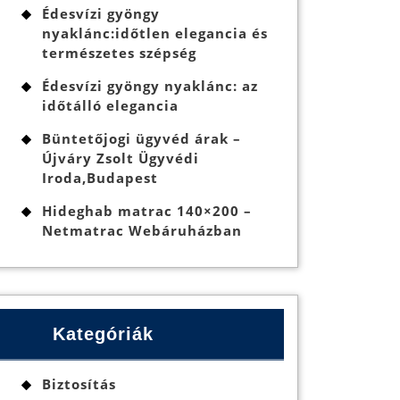
Édesvízi gyöngy
nyaklánc:időtlen elegancia és
természetes szépség
Édesvízi gyöngy nyaklánc: az
időtálló elegancia
Büntetőjogi ügyvéd árak –
Újváry Zsolt Ügyvédi
Iroda,Budapest
Hideghab matrac 140×200 –
Netmatrac Webáruházban
közök
Kategóriák
Biztosítás