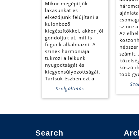
Mikor megépítjük
háromcs
az
lakásunkat és
ajánlata
elkezdjünk felújítani a
Elter
csomaga
különböző
színre 
Kft.-
kiegészítőkkel, akkor jól
Az elhe
gondoljuk át, mit is
köszönh
nél
fogunk alkalmazni. A
népszer
színek harmóniája
számít.
tükrözi a lelkünk
közelsé
nyugodtságát és
köszönh
kiegyensúlyozottságát.
több gy
Tartsuk észben ezt a
Szol
Szolgáltatás
Search
Arc