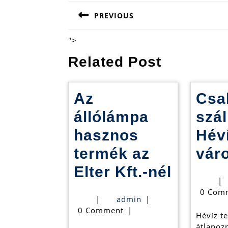
Bejegyzés
PREVIOUS
navigáció
Previous
post:
">
Related Post
Az
Csa
állólámpa
szál
hasznos
Hév
termék az
vár
Az
Elter Kft.-nél
|
állólá
0 Com
admin
|
admin
|
haszno
0 Comment
|
Hévíz t
termék
átlapozn