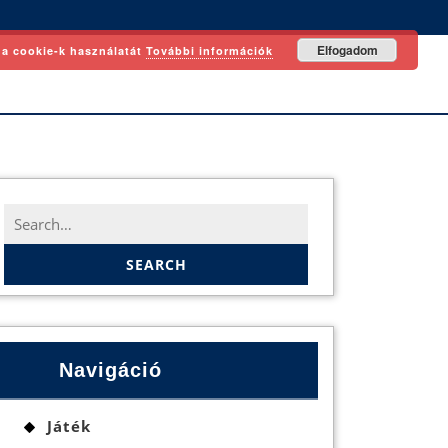
Elfogadom
 a cookie-k használatát
További információk
Search
for:
Navigáció
Játék