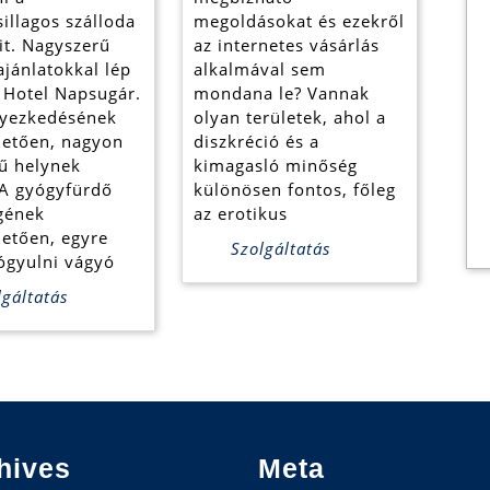
illagos szálloda
megoldásokat és ezekről
it. Nagyszerű
az internetes vásárlás
jánlatokkal lép
alkalmával sem
a Hotel Napsugár.
mondana le? Vannak
lyezkedésének
olyan területek, ahol a
etően, nagyon
diszkréció és a
ű helynek
kimagasló minőség
 A gyógyfürdő
különösen fontos, főleg
gének
az erotikus
etően, egyre
Szolgáltatás
ógyulni vágyó
gáltatás
hives
Meta