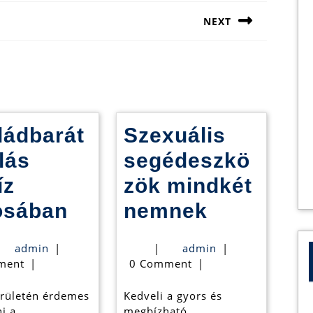
NEXT
Next
post:
ládbarát
Szexuális
lás
segédeszkö
íz
zök mindkét
Családbarát
Szexuális
osában
nemnek
szállás
segédesz
admin
admin
admin
|
|
admin
|
mpa
Hévíz
mindkét
ment
|
0 Comment
|
s
városában
nemnek
erületén érdemes
Kedveli a gyors és
i a
megbízható