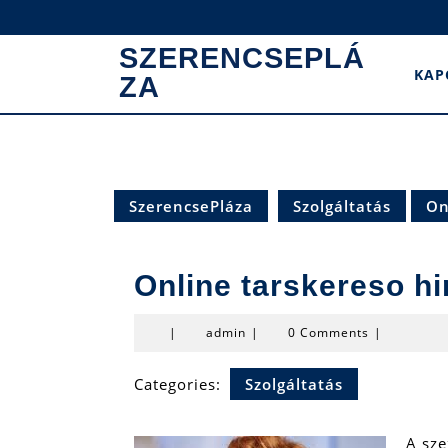
Skip
to
SZERENCSEPLÁ
content
KAP
ZA
SzerencsePláza
Szolgáltatás
On
Online tarskereso h
admin
|
admin
|
0 Comments
|
Categories:
Szolgáltatás
A sze