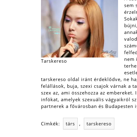
sem s
érzel
Sokak
bújni
annak
valod
számu
felfe
nem i
Tarskereso
terhe
esetl
tarskereso oldal iránt érdeklődve, ne h
felállások, buja, szexi csajok várnak a 
szex az, ami összehozza az embereket. I
infókat, amelyek szexuális vágyaikról sz
partnerek a fővárosban és Budapesten i
Címkék:
társ
,
tarskereso