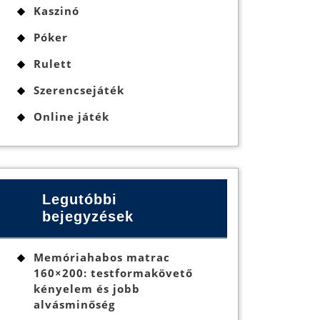
Kaszinó
Póker
Rulett
Szerencsejáték
Online játék
Legutóbbi
bejegyzések
Memóriahabos matrac
160×200: testformakövető
kényelem és jobb
alvásminőség