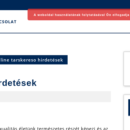
A weboldal használatának folytatásával Ön elfogadja
CSOLAT
line tarskereso hirdetések
irdetések
xualitás életünk természetes részét képezi és az