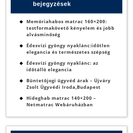
bejegyzések
Memóriahabos matrac 160×200:
testformakövető kényelem és jobb
alvásminőség
Édesvízi gyöngy nyaklánc:időtlen
elegancia és természetes szépség
Édesvízi gyöngy nyaklánc: az
időtálló elegancia
Büntetőjogi ügyvéd árak – Újváry
Zsolt Ügyvédi Iroda,Budapest
Hideghab matrac 140×200 –
Netmatrac Webáruházban