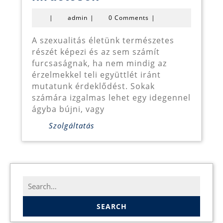
tarskereso
admin
|
admin
|
0 Comments
|
hirdetések
A szexualitás életünk természetes
részét képezi és az sem számít
furcsaságnak, ha nem mindig az
érzelmekkel teli együttlét iránt
mutatunk érdeklődést. Sokak
számára izgalmas lehet egy idegennel
ágyba bújni, vagy
Szolgáltatás
Search
for: