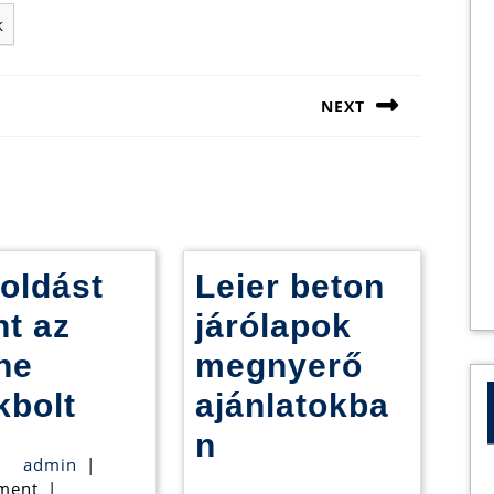
k
NEXT
Next
post:
oldást
Leier beton
nt az
járólapok
ne
megnyerő
Megoldást
kbolt
ajánlatokba
jelent
Leier
n
admin
admin
|
az
beton
ment
|