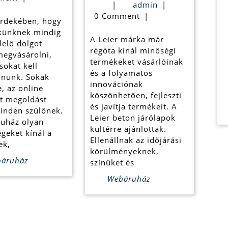
admin
|
admin
|
online
járólapok
0 Comment
|
rdekében, hogy
játékbolt
megnyerő
künknek mindig
A Leier márka már
lelő dolgot
ajánlatokban
régóta kínál minőségi
megvásárolni,
termékeket vásárlóinak
sokat kell
és a folyamatos
lnünk. Sokak
innovációnak
, az online
köszönhetően, fejleszti
lt megoldást
és javítja termékeit. A
minden szülőnek.
Leier beton járólapok
uház olyan
kültérre ajánlottak.
geket kínál a
Ellenállnak az időjárási
ek,
körülményeknek,
áruház
színüket és
Webáruház