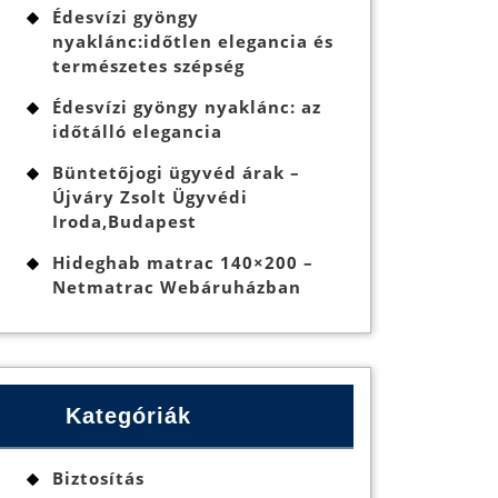
Édesvízi gyöngy
nyaklánc:időtlen elegancia és
természetes szépség
Édesvízi gyöngy nyaklánc: az
időtálló elegancia
Büntetőjogi ügyvéd árak –
Újváry Zsolt Ügyvédi
Iroda,Budapest
Hideghab matrac 140×200 –
Netmatrac Webáruházban
Kategóriák
Biztosítás