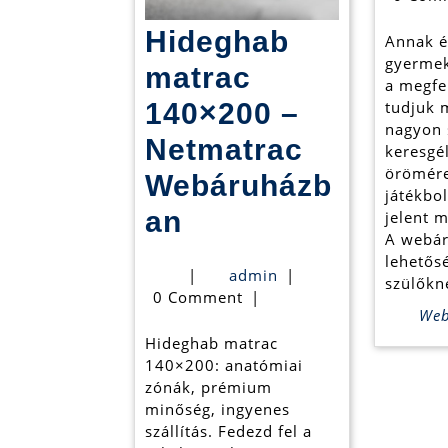
Hideghab
Annak é
gyerme
matrac
a megfe
140×200 –
tudjuk 
nagyon 
Netmatrac
keresgé
örömére
Webáruházb
játékbo
Hideghab
an
jelent 
A webár
matrac
lehetősé
admin
|
admin
|
szülőkn
140×200
0 Comment
|
Web
–
Hideghab matrac
Netmatrac
140×200: anatómiai
zónák, prémium
Webáruházban
minőség, ingyenes
szállítás. Fedezd fel a