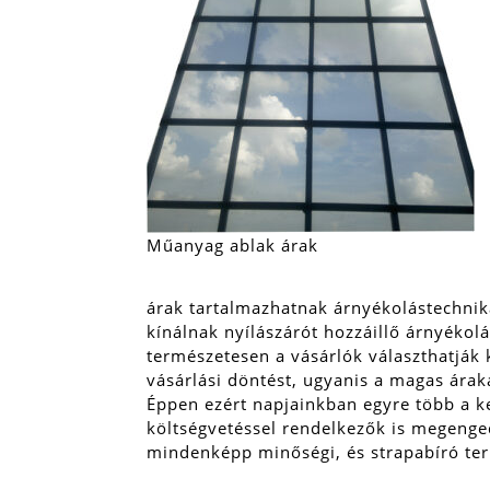
Műanyag ablak árak
árak tartalmazhatnak árnyékolástechnik
kínálnak nyílászárót hozzáillő árnyékol
természetesen a vásárlók választhatják 
vásárlási döntést, ugyanis a magas ára
Éppen ezért napjainkban egyre több a k
költségvetéssel rendelkezők is megeng
mindenképp minőségi, és strapabíró te