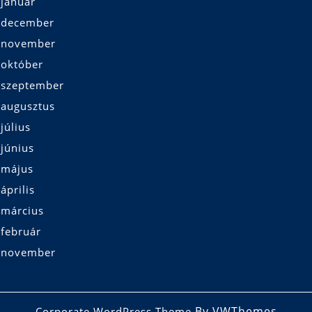
 január
 december
 november
 október
 szeptember
 augusztus
július
június
 május
április
 március
 február
 november
By VWThemes
Corporate WordPress Theme