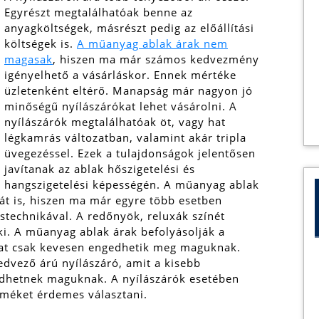
Egyrészt megtalálhatóak benne az
anyagköltségek, másrészt pedig az előállítási
költségek is.
A műanyag ablak árak nem
magasak
, hiszen ma már számos kedvezmény
igényelhető a vásárláskor. Ennek mértéke
üzletenként eltérő. Manapság már nagyon jó
minőségű nyílászárókat lehet vásárolni. A
nyílászárók megtalálhatóak öt, vagy hat
légkamrás változatban, valamint akár tripla
üvegezéssel. Ezek a tulajdonságok jelentősen
javítanak az ablak hőszigetelési és
hangszigetelési képességén. A műanyag ablak
át is, hiszen ma már egyre több esetben
ástechnikával.
A redőnyök, reluxák színét
ki. A műanyag ablak árak befolyásolják a
kat csak kevesen engedhetik meg maguknak.
edvező árú nyílászáró, amit a kisebb
edhetnek maguknak. A nyílászárók esetében
rméket érdemes választani.