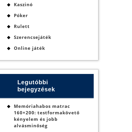
Kaszinó
Póker
Rulett
Szerencsejáték
Online játék
Legutóbbi
bejegyzések
Memóriahabos matrac
160×200: testformakövető
kényelem és jobb
alvásminőség