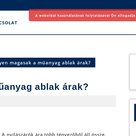
A weboldal használatának folytatásával Ön elfogadja
CSOLAT
yen magasak a műanyag ablak árak?
űanyag ablak árak?
A nyílászárók ára több tényezőből áll össze.