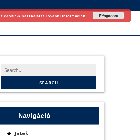
Elfogadom
 a cookie-k használatát
További információk
Search
for:
Navigáció
Játék