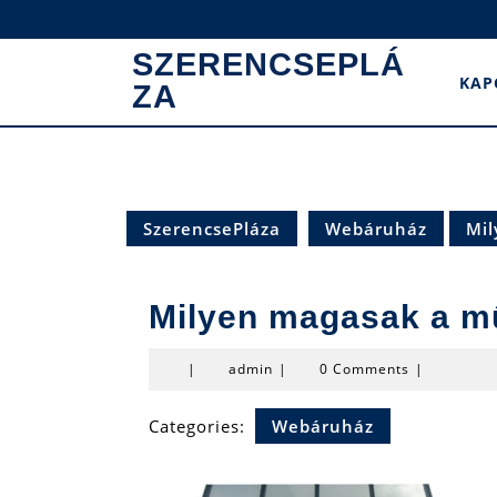
Skip
to
SZERENCSEPLÁ
content
KAP
ZA
SzerencsePláza
Webáruház
Mil
Milyen magasak a m
admin
|
admin
|
0 Comments
|
Categories:
Webáruház