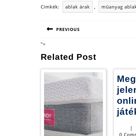
Címkék:
ablak árak
,
műanyag abla
Bejegyzés
PREVIOUS
navigáció
Previous
post:
">
Related Post
Meg
jele
onli
játé
|
0 Com