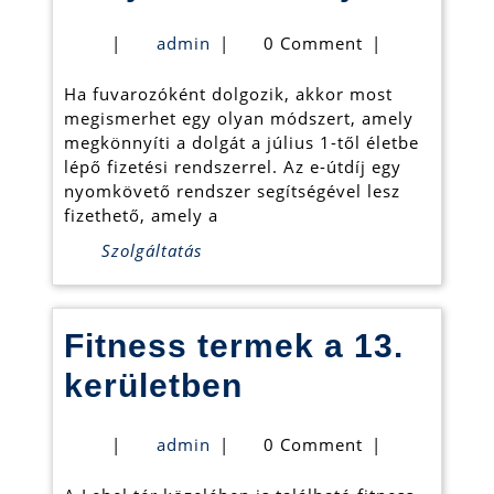
meg
admin
|
admin
|
0 Comment
|
az
Ha fuvarozóként dolgozik, akkor most
e-
megismerhet egy olyan módszert, amely
útdíj
megkönnyíti a dolgát a július 1-től életbe
lépő fizetési rendszerrel. Az e-útdíj egy
fizeté
nyomkövető rendszer segítségével lesz
módjá
fizethető, amely a
Szolgáltatás
Fitness termek a 13.
Fitness
kerületben
termek
admin
|
admin
|
0 Comment
|
a