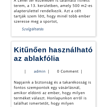
A Lehel tér közelében is található fitness
13.
terem, a 13. kerületben, amely 500 m2-es
kerületben
alapterülettel rendelkezik. Azt a célt
tartják szem lőtt, hogy minél több ember
szeresse meg a sportot,
Szolgáltatás
Kitűnően használható
Kitűnően
az ablakfólia
használható
admin
|
admin
|
0 Comment
|
az
Napjaink a biztonság és a takarékosság is
ablakfólia
fontos szempontok egy vásárlásnál,
amikor eldönti az ember, hogy milyen
terméket választ. Honlapunkon erről is
találhat ismertetőt, hogy milyen