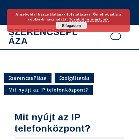
Skip
to
A weboldal használatának folytatásával Ön elfogadja a
content
cookie-k használatát
További információk
Elfogadom
SZERENCSEPL
ÁZA
Ope
Butt
SzerencsePláza
Szolgáltatás
Mit nyújt az IP telefonközpont?
Mit nyújt az IP
telefonközpont?