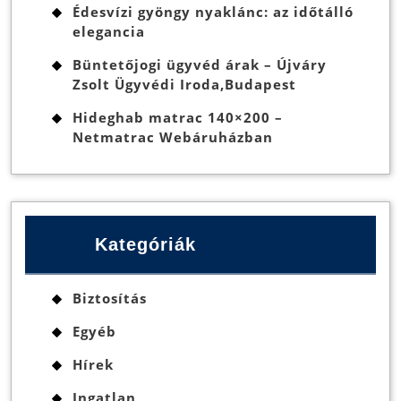
Édesvízi gyöngy nyaklánc: az időtálló
elegancia
Büntetőjogi ügyvéd árak – Újváry
Zsolt Ügyvédi Iroda,Budapest
Hideghab matrac 140×200 –
Netmatrac Webáruházban
Kategóriák
Biztosítás
Egyéb
Hírek
Ingatlan