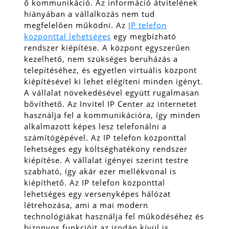
ő kommunikáció. Az információ átvitelének
hiányában a vállalkozás nem tud
megfelelően működni. Az
IP telefon
központtal lehetséges
egy megbízható
rendszer kiépítése. A központ egyszerűen
kezelhető, nem szükséges beruházás a
telepítéséhez, és egyetlen virtuális központ
kiépítésével ki lehet elégíteni minden igényt.
A vállalat növekedésével együtt rugalmasan
bővíthető. Az Invitel IP Center az internetet
használja fel a kommunikációra, így minden
alkalmazott képes lesz telefonálni a
számítógépével.
Az IP telefon központtal
lehetséges egy költséghatékony rendszer
kiépítése. A vállalat igényei szerint testre
szabható, így akár ezer mellékvonal is
kiépíthető. Az IP telefon központtal
lehetséges egy versenyképes hálózat
létrehozása, ami a mai modern
technológiákat használja fel működéséhez és
bizonyos funkcióit az irodán kívül is