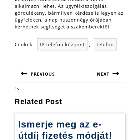
alkalmazni lehet. Az ügyfélkiszolgálás
gördülékeny, bármilyen kérdése is legyen az
ügyfeleken, a nap huszonnégy órájában
kérhetnek segítséget a szakemberektől.
Címkék:
IP telefon központ
,
telefon
Bejegyzés
navigáció
PREVIOUS
NEXT
Previous
Next
post:
post:
">
Related Post
Ismerje meg az e-
Ismer
útdíj fizetés módját!