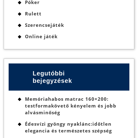
Póker
Rulett
Szerencsejáték
Online játék
Legutóbbi
bejegyzések
Memóriahabos matrac 160×200:
testformakövető kényelem és jobb
alvásminőség
Édesvízi gyöngy nyaklánc:időtlen
elegancia és természetes szépség