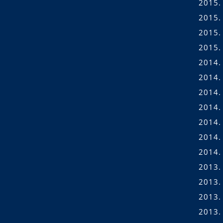
2015.
2015. 
2015.
2015.
2014.
2014.
2014.
2014. 
2014. 
2014.
2014.
2013.
2013.
2013.
2013.