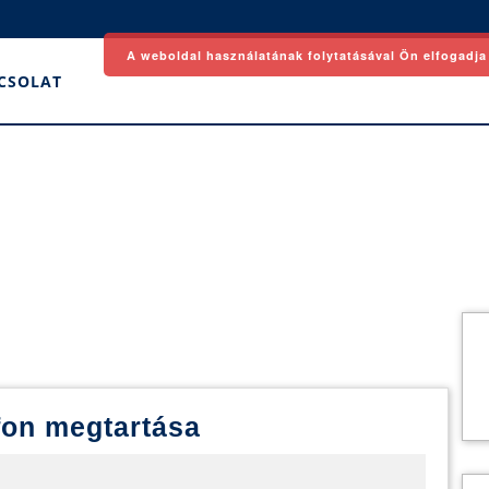
A weboldal használatának folytatásával Ön elfogadja
CSOLAT
Ajánlott
efon megtartása
a