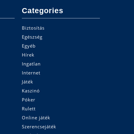
Categories
Biztosítás
Egészség
Egyéb
Hírek
Ingatlan
Internet
Játék
Kaszinó
Póker
Rulett
Online játék
Szerencsejáték