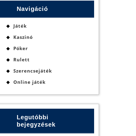
Navigáció
Játék
Kaszinó
Póker
Rulett
Szerencsejáték
Online játék
Legutóbbi
bejegyzések