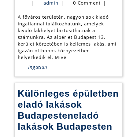
admin
|
admin
|
0 Comment
|
Budapest
A főváros területén, nagyon sok kiadó
13.
ingatlannal találkozhatunk, amelyek
kerület
kiváló lakhelyet biztosíthatnak a
számunkra. Az albérlet Budapest 13.
környéké
kerület körzetében is kellemes lakás, ami
is
igazán otthonos környezetben
helyezkedik el. Mivel
megtalálh
Ingatlan
Különleges épületben
eladó lakások
Budapesteneladó
Külö
lakások Budapesten