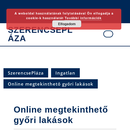
Skip
to
A weboldal használatának folytatásával Ön elfogadja a
content
cookie-k használatát
További információk
Elfogadom
SZERENCSEPL
ÁZA
Ope
Butt
SzerencsePláza
Ingatlan
Online megtekinthető győri lakások
Online megtekinthető
győri lakások