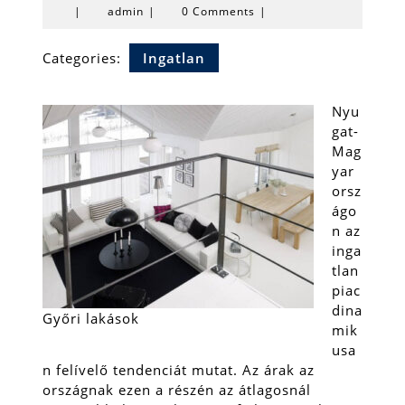
admin
|
admin
|
0 Comments
|
Categories:
Ingatlan
Nyu
gat-
Mag
yar
orsz
ágo
n az
inga
tlan
piac
dina
Győri lakások
mik
usa
n felívelő tendenciát mutat. Az árak az
országnak ezen a részén az átlagosnál