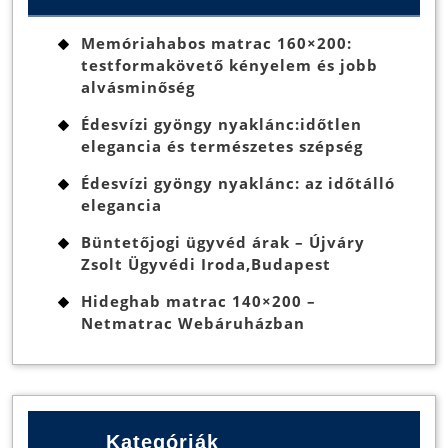
Memóriahabos matrac 160×200:
testformakövető kényelem és jobb
alvásminőség
Édesvízi gyöngy nyaklánc:időtlen
elegancia és természetes szépség
Édesvízi gyöngy nyaklánc: az időtálló
elegancia
Büntetőjogi ügyvéd árak – Újváry
Zsolt Ügyvédi Iroda,Budapest
Hideghab matrac 140×200 –
Netmatrac Webáruházban
Kategóriák