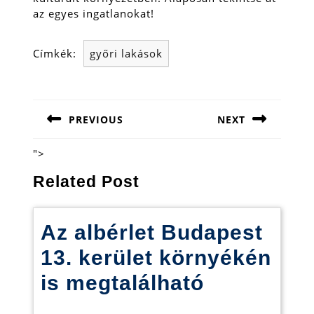
az egyes ingatlanokat!
Címkék:
győri lakások
Bejegyzés
navigáció
PREVIOUS
NEXT
Previous
Next
post:
post:
">
Related Post
Az albérlet Budapest
13. kerület környékén
Az
is megtalálható
albérlet