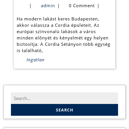
épül
admin
|
admin
|
0 Comment
|
elad
Ha modern lakást keres Budapesten,
laká
akkor válassza a Cordia épületeit. Az
Buda
európai színvonalú lakások a város
minden előnyét és kényelmét egy helyen
laká
biztosítja. A Cordia Sétányon több egység
Buda
is található,
Ingatlan
Search
for: