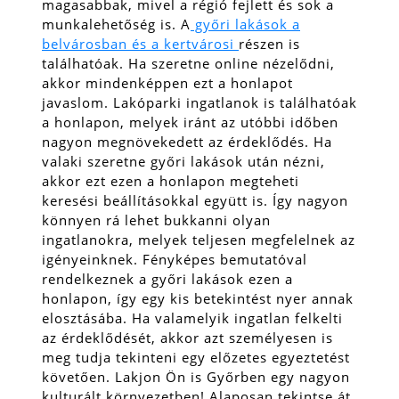
magasabbak, mivel a régió fejlett és sok a
munkalehetőség is. A
győri lakások a
belvárosban és a kertvárosi
részen is
találhatóak. Ha szeretne online nézelődni,
akkor mindenképpen ezt a honlapot
javaslom. Lakóparki ingatlanok is találhatóak
a honlapon, melyek iránt az utóbbi időben
nagyon megnövekedett az érdeklődés.
Ha
valaki szeretne győri lakások után nézni,
akkor ezt ezen a honlapon megteheti
keresési beállításokkal együtt is. Így nagyon
könnyen rá lehet bukkanni olyan
ingatlanokra, melyek teljesen megfelelnek az
igényeinknek. Fényképes bemutatóval
rendelkeznek a győri lakások ezen a
honlapon, így egy kis betekintést nyer annak
elosztásába. Ha valamelyik ingatlan felkelti
az érdeklődését, akkor azt személyesen is
meg tudja tekinteni egy előzetes egyeztetést
követően. Lakjon Ön is Győrben egy nagyon
kulturált környezetben! Alaposan tekintse át