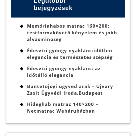
Legutóbbi
bejegyzések
Memóriahabos matrac 160×200:
testformakövető kényelem és jobb
alvásminőség
Édesvízi gyöngy nyaklánc:időtlen
elegancia és természetes szépség
Édesvízi gyöngy nyaklánc: az
időtálló elegancia
Büntetőjogi ügyvéd árak – Újváry
Zsolt Ügyvédi Iroda,Budapest
Hideghab matrac 140×200 –
Netmatrac Webáruházban