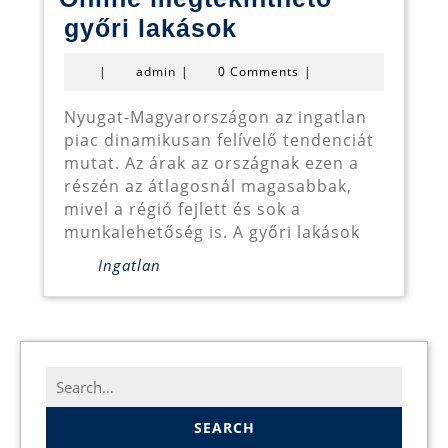
Online
győri lakások
megtekinthető
admin
|
admin
|
0 Comments
|
győri
lakások
Nyugat-Magyarországon az ingatlan
piac dinamikusan felívelő tendenciát
mutat. Az árak az országnak ezen a
részén az átlagosnál magasabbak,
mivel a régió fejlett és sok a
munkalehetőség is. A győri lakások
Ingatlan
Search
for: